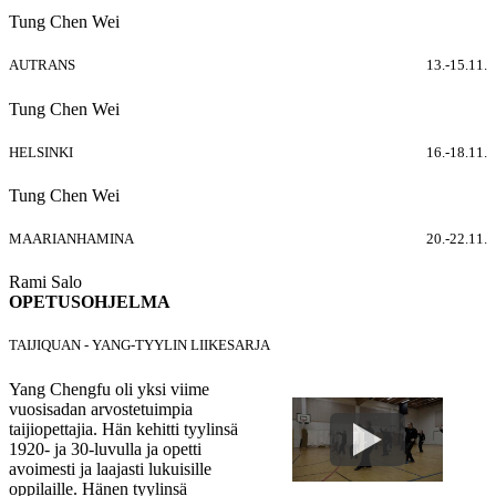
Tung Chen Wei
AUTRANS
13.-15.11.
Tung Chen Wei
HELSINKI
16.-18.11.
Tung Chen Wei
MAARIANHAMINA
20.-22.11.
Rami Salo
OPETUSOHJELMA
TAIJIQUAN - YANG-TYYLIN LIIKESARJA
Yang Chengfu oli yksi viime
vuosisadan arvostetuimpia
taijiopettajia. Hän kehitti tyylinsä
1920- ja 30-luvulla ja opetti
avoimesti ja laajasti lukuisille
oppilaille. Hänen tyylinsä