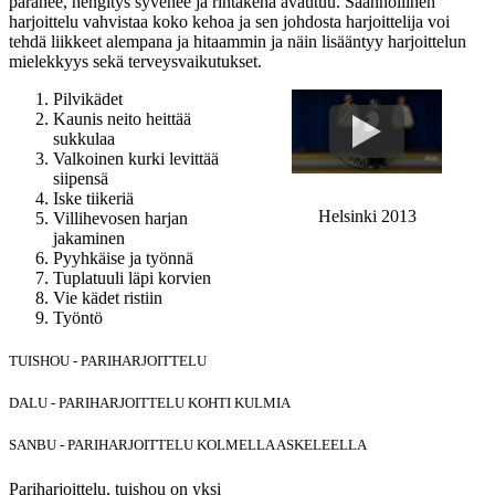
paranee, hengitys syvenee ja rintakehä avautuu. Säännöllinen
harjoittelu vahvistaa koko kehoa ja sen johdosta harjoittelija voi
tehdä liikkeet alempana ja hitaammin ja näin lisääntyy harjoittelun
mielekkyys sekä terveysvaikutukset.
Pilvikädet
Kaunis neito heittää
sukkulaa
Valkoinen kurki levittää
siipensä
Iske tiikeriä
Helsinki 2013
Villihevosen harjan
jakaminen
Pyyhkäise ja työnnä
Tuplatuuli läpi korvien
Vie kädet ristiin
Työntö
TUISHOU - PARIHARJOITTELU
DALU - PARIHARJOITTELU KOHTI KULMIA
SANBU - PARIHARJOITTELU KOLMELLA ASKELEELLA
Pariharjoittelu, tuishou on yksi