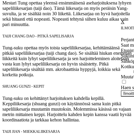
Mestari Tung opettaa yleensä ensimmäisenä aseharjoituksena lyhyen
sapeliliikesarjan (taiji dao). Tämä liikesarja on myös peräisin Yang-
suvulta, ja se sisältää noin 30 liikettä. Liikesarjaa on hyvä harjoitella
sekä hitaasti että nopeasti. Nopeasti tehtynä siihen kuluu aikaa vain
pari minuuttia.
ILMOI
TAIJI CHANG DAO - PITKÄ SAPELISARJA
Perjant
Saat m
Tung-suku opettaa myös toista sapeliliikesarjaa, kehittämäänsä
Etunim
pitkää sapeliliikesarjaa (taiji chang dao). Se sisältää hiukan enemmän
Sukun
liikkeitä kuin lyhyt sapeliliikesarja ja sen harjoitteleminen aloitetaan
Sähköp
vasta kun lyhyt sapeliliikesarja on hyvin sisäistetty. Pitkä
Kotiku
sapeliliikesarja sisältää mm. akrobaattisia hyppyjä, loikkia sekä
korkeita potkuja.
Muuta
SHUANG GUNZI - KEPIT
Haen se
Ilmoit
Tung-suku on kehittänyt harjoituksen kahdella kepillä.
Keppiliikesarja (shuang gunzi) on käytännössä sama kuin pitkä
sapeliliikesarja muutamin muutoksin. Molemmissa käsissä on vajaan
metrin mittainen keppi. Harjoittelu kahden kepin kanssa vaatii hyvää
koordinaatiota ja tarkkaa kehon hallintaa.
TAIJI JIAN - MIEKKALIIKESARJA