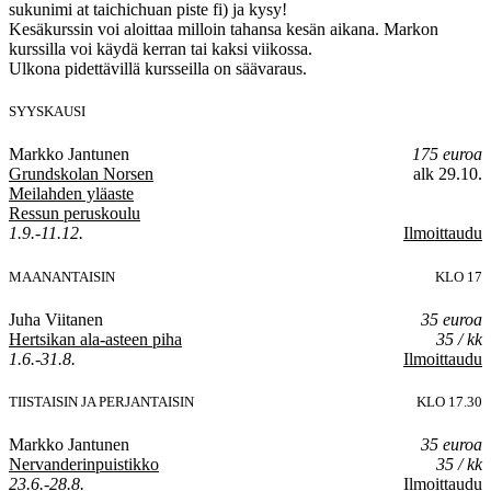
sukunimi at taichichuan piste fi) ja kysy!
Kesäkurssin voi aloittaa milloin tahansa kesän aikana. Markon
kurssilla voi käydä kerran tai kaksi viikossa.
Ulkona pidettävillä kursseilla on säävaraus.
SYYSKAUSI
Markko Jantunen
175 euroa
Grundskolan Norsen
alk 29.10.
Meilahden yläaste
Ressun peruskoulu
1.9.-11.12.
Ilmoittaudu
MAANANTAISIN
KLO 17
Juha Viitanen
35 euroa
Hertsikan ala-asteen piha
35 / kk
1.6.-31.8.
Ilmoittaudu
TIISTAISIN JA PERJANTAISIN
KLO 17.30
Markko Jantunen
35 euroa
Nervanderinpuistikko
35 / kk
23.6.-28.8.
Ilmoittaudu