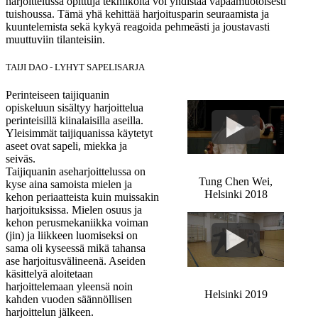
harjoittelussa opittuja tekniikoita voi yhdistää vapaamuotoisesti
tuishoussa. Tämä yhä kehittää harjoitusparin seuraamista ja
kuuntelemista sekä kykyä reagoida pehmeästi ja joustavasti
muuttuviin tilanteisiin.
TAIJI DAO - LYHYT SAPELISARJA
Perinteiseen taijiquanin
opiskeluun sisältyy harjoittelua
perinteisillä kiinalaisilla aseilla.
Yleisimmät taijiquanissa käytetyt
aseet ovat sapeli, miekka ja
seiväs.
Taijiquanin aseharjoittelussa on
Tung Chen Wei,
kyse aina samoista mielen ja
Helsinki 2018
kehon periaatteista kuin muissakin
harjoituksissa. Mielen osuus ja
kehon perusmekaniikka voiman
(jin) ja liikkeen luomiseksi on
sama oli kyseessä mikä tahansa
ase harjoitusvälineenä. Aseiden
käsittelyä aloitetaan
harjoittelemaan yleensä noin
Helsinki 2019
kahden vuoden säännöllisen
harjoittelun jälkeen.