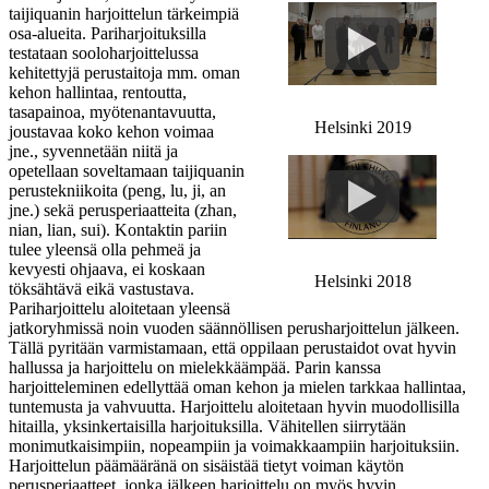
taijiquanin harjoittelun tärkeimpiä
osa-alueita. Pariharjoituksilla
testataan sooloharjoittelussa
kehitettyjä perustaitoja mm. oman
kehon hallintaa, rentoutta,
tasapainoa, myötenantavuutta,
Helsinki 2019
joustavaa koko kehon voimaa
jne., syvennetään niitä ja
opetellaan soveltamaan taijiquanin
perustekniikoita (peng, lu, ji, an
jne.) sekä perusperiaatteita (zhan,
nian, lian, sui). Kontaktin pariin
tulee yleensä olla pehmeä ja
kevyesti ohjaava, ei koskaan
Helsinki 2018
töksähtävä eikä vastustava.
Pariharjoittelu aloitetaan yleensä
jatkoryhmissä noin vuoden säännöllisen perusharjoittelun jälkeen.
Tällä pyritään varmistamaan, että oppilaan perustaidot ovat hyvin
hallussa ja harjoittelu on mielekkäämpää. Parin kanssa
harjoitteleminen edellyttää oman kehon ja mielen tarkkaa hallintaa,
tuntemusta ja vahvuutta. Harjoittelu aloitetaan hyvin muodollisilla
hitailla, yksinkertaisilla harjoituksilla. Vähitellen siirrytään
monimutkaisimpiin, nopeampiin ja voimakkaampiin harjoituksiin.
Harjoittelun päämääränä on sisäistää tietyt voiman käytön
perusperiaatteet, jonka jälkeen harjoittelu on myös hyvin