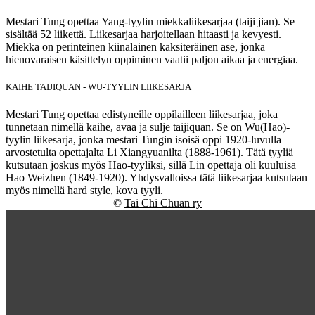
Mestari Tung opettaa Yang-tyylin miekkaliikesarjaa (taiji jian). Se
sisältää 52 liikettä. Liikesarjaa harjoitellaan hitaasti ja kevyesti.
Miekka on perinteinen kiinalainen kaksiteräinen ase, jonka
hienovaraisen käsittelyn oppiminen vaatii paljon aikaa ja energiaa.
KAIHE TAIJIQUAN - WU-TYYLIN LIIKESARJA
Mestari Tung opettaa edistyneille oppilailleen liikesarjaa, joka
tunnetaan nimellä kaihe, avaa ja sulje taijiquan. Se on Wu(Hao)-
tyylin liikesarja, jonka mestari Tungin isoisä oppi 1920-luvulla
arvostetulta opettajalta Li Xiangyuanilta (1888-1961). Tätä tyyliä
kutsutaan joskus myös Hao-tyyliksi, sillä Lin opettaja oli kuuluisa
Hao Weizhen (1849-1920). Yhdysvalloissa tätä liikesarjaa kutsutaan
myös nimellä hard style, kova tyyli.
©
Tai Chi Chuan ry