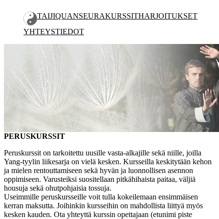
TAIJIQUAN
SEURA
KURSSIT
HARJOITUKSET
YHTEYSTIEDOT
PERUSKURSSIT
JATKOKURSSIT
LEIRIT JA SEMINAARIT
OPETUSOHJELMA
PERUSKURSSIT
Peruskurssit on tarkoitettu uusille vasta-alkajille sekä niille, joilla
Yang-tyylin liikesarja on vielä kesken. Kursseilla keskitytään kehon
ja mielen rentouttamiseen sekä hyvän ja luonnollisen asennon
oppimiseen. Varusteiksi suositellaan pitkähihaista paitaa, väljiä
housuja sekä ohutpohjaisia tossuja.
Useimmille peruskursseille voit tulla kokeilemaan ensimmäisen
kerran maksutta. Joihinkin kursseihin on mahdollista liittyä myös
kesken kauden. Ota yhteyttä kurssin opettajaan (etunimi piste