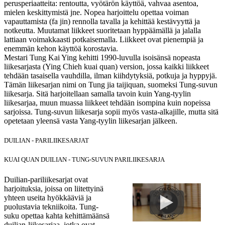
perusperiaatteita: rentoutta, vyötärön käyttöä, vahvaa asentoa,
mielen keskittymistä jne. Nopea harjoittelu opettaa voiman
vapauttamista (fa jin) rennolla tavalla ja kehittää kestävyyttä ja
notkeutta. Muutamat liikkeet suoritetaan hyppäämällä ja jalalla
lattiaan voimakkaasti potkaisemalla. Liikkeet ovat pienempiä ja
enemmän kehon käyttöä korostavia.
Mestari Tung Kai Ying kehitti 1990-luvulla isoisänsä nopeasta
liikesarjasta (Ying Chieh kuai quan) version, jossa kaikki liikkeet
tehdään tasaisella vauhdilla, ilman kiihdytyksiä, potkuja ja hyppyjä.
Tämän liikesarjan nimi on Tung jia taijiquan, suomeksi Tung-suvun
liikesarja. Sitä harjoitellaan samalla tavoin kuin Yang-tyylin
liikesarjaa, muun muassa liikkeet tehdään isompina kuin nopeissa
sarjoissa. Tung-suvun liikesarja sopii myös vasta-alkajille, mutta sitä
opetetaan yleensä vasta Yang-tyylin liikesarjan jälkeen.
DUILIAN - PARILIIKESARJAT
KUAI QUAN DUILIAN - TUNG-SUVUN PARILIIKESARJA
Duilian-pariliikesarjat ovat
harjoituksia, joissa on liitettyinä
yhteen useita hyökkääviä ja
puolustavia tekniikoita. Tung-
suku opettaa kahta kehittämäänsä
duilian-liikesarjaa, jotka ovat