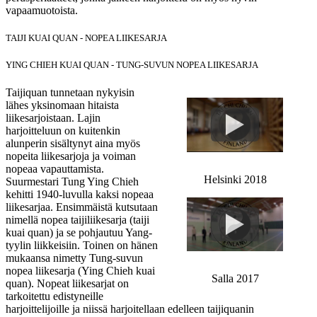
vapaamuotoista.
TAIJI KUAI QUAN - NOPEA LIIKESARJA
YING CHIEH KUAI QUAN - TUNG-SUVUN NOPEA LIIKESARJA
Taijiquan tunnetaan nykyisin
lähes yksinomaan hitaista
liikesarjoistaan. Lajin
harjoitteluun on kuitenkin
alunperin sisältynyt aina myös
nopeita liikesarjoja ja voiman
nopeaa vapauttamista.
Helsinki 2018
Suurmestari Tung Ying Chieh
kehitti 1940-luvulla kaksi nopeaa
liikesarjaa. Ensimmäistä kutsutaan
nimellä nopea taijiliikesarja (taiji
kuai quan) ja se pohjautuu Yang-
tyylin liikkeisiin. Toinen on hänen
mukaansa nimetty Tung-suvun
nopea liikesarja (Ying Chieh kuai
Salla 2017
quan). Nopeat liikesarjat on
tarkoitettu edistyneille
harjoittelijoille ja niissä harjoitellaan edelleen taijiquanin