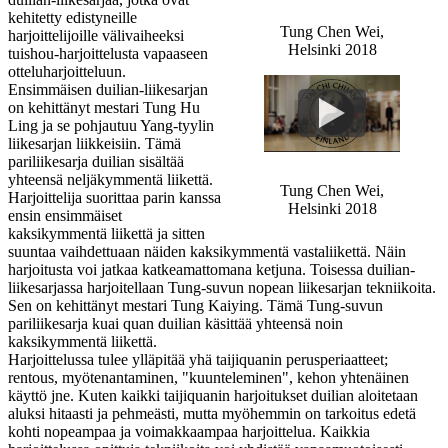
kehitetty edistyneille
Tung Chen Wei,
harjoittelijoille välivaiheeksi
Helsinki 2018
tuishou-harjoittelusta vapaaseen
otteluharjoitteluun.
Ensimmäisen duilian-liikesarjan
on kehittänyt mestari Tung Hu
Ling ja se pohjautuu Yang-tyylin
liikesarjan liikkeisiin. Tämä
pariliikesarja duilian sisältää
yhteensä neljäkymmentä liikettä.
Tung Chen Wei,
Harjoittelija suorittaa parin kanssa
Helsinki 2018
ensin ensimmäiset
kaksikymmentä liikettä ja sitten
suuntaa vaihdettuaan näiden kaksikymmentä vastaliikettä. Näin
harjoitusta voi jatkaa katkeamattomana ketjuna. Toisessa duilian-
liikesarjassa harjoitellaan Tung-suvun nopean liikesarjan tekniikoita.
Sen on kehittänyt mestari Tung Kaiying. Tämä Tung-suvun
pariliikesarja kuai quan duilian käsittää yhteensä noin
kaksikymmentä liikettä.
Harjoittelussa tulee ylläpitää yhä taijiquanin perusperiaatteet;
rentous, myötenantaminen, "kuunteleminen", kehon yhtenäinen
käyttö jne. Kuten kaikki taijiquanin harjoitukset duilian aloitetaan
aluksi hitaasti ja pehmeästi, mutta myöhemmin on tarkoitus edetä
kohti nopeampaa ja voimakkaampaa harjoittelua. Kaikkia