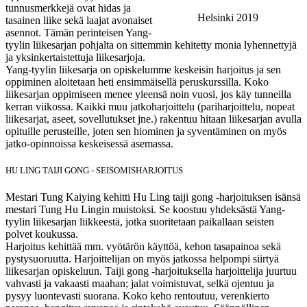
tunnusmerkkejä ovat hidas ja
Helsinki 2019
tasainen liike sekä laajat avonaiset
asennot. Tämän perinteisen Yang-
tyylin liikesarjan pohjalta on sittemmin kehitetty monia lyhennettyjä
ja yksinkertaistettuja liikesarjoja.
Yang-tyylin liikesarja on opiskelumme keskeisin harjoitus ja sen
oppiminen aloitetaan heti ensimmäisellä peruskurssilla. Koko
liikesarjan oppimiseen menee yleensä noin vuosi, jos käy tunneilla
kerran viikossa. Kaikki muu jatkoharjoittelu (pariharjoittelu, nopeat
liikesarjat, aseet, sovellutukset jne.) rakentuu hitaan liikesarjan avulla
opituille perusteille, joten sen hiominen ja syventäminen on myös
jatko-opinnoissa keskeisessä asemassa.
HU LING TAIJI GONG - SEISOMISHARJOITUS
Mestari Tung Kaiying kehitti Hu Ling taiji gong -harjoituksen isänsä
mestari Tung Hu Lingin muistoksi. Se koostuu yhdeksästä Yang-
tyylin liikesarjan liikkeestä, jotka suoritetaan paikallaan seisten
polvet koukussa.
Harjoitus kehittää mm. vyötärön käyttöä, kehon tasapainoa sekä
pystysuoruutta. Harjoittelijan on myös jatkossa helpompi siirtyä
liikesarjan opiskeluun. Taiji gong -harjoituksella harjoittelija juurtuu
vahvasti ja vakaasti maahan; jalat voimistuvat, selkä ojentuu ja
pysyy luontevasti suorana. Koko keho rentoutuu, verenkierto