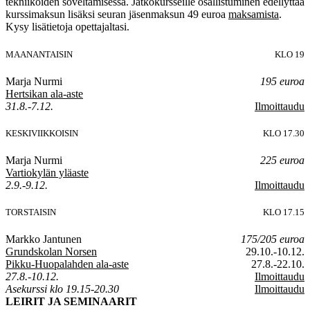
tekniikoiden soveltamisessa. Jatkokursseille osallistuminen edellyttää
kurssimaksun lisäksi seuran jäsenmaksun 49 euroa
maksamista
.
Kysy lisätietoja opettajaltasi.
MAANANTAISIN
KLO 19
Marja Nurmi
195 euroa
Hertsikan ala-aste
31.8.-7.12.
Ilmoittaudu
KESKIVIIKKOISIN
KLO 17.30
Marja Nurmi
225 euroa
Vartiokylän yläaste
2.9.-9.12.
Ilmoittaudu
TORSTAISIN
KLO 17.15
Markko Jantunen
175/205 euroa
Grundskolan Norsen
29.10.-10.12.
Pikku-Huopalahden ala-aste
27.8.-22.10.
27.8.-10.12.
Ilmoittaudu
Asekurssi klo 19.15-20.30
Ilmoittaudu
LEIRIT JA SEMINAARIT