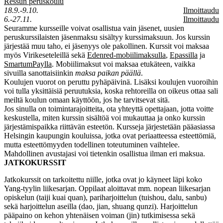
Ressun peruskoulu
18.9.-9.10.
Ilmoittaudu
6.-27.11.
Ilmoittaudu
Seuramme kursseille voivat osallistua vain jäsenet, uusien
peruskurssilaisten jäsenmaksu sisältyy kurssimaksuun. Jos kurssin
järjestää muu taho, ei jäsenyys ole pakollinen. Kurssit voi maksaa
myös Virikeseteleillä sekä
Edenred-mobiilimaksulla
,
Epassilla
ja
SmartumPaylla
. Mobiilimaksut voi maksaa etukäteen, vaikka
sivuilla sanottaisiinkin
maksa paikan päällä
.
Koulujen vuorot on peruttu pyhäpäivinä. Lisäksi koulujen vuoroihin
voi tulla yksittäisiä peruutuksia, koska rehtoreilla on oikeus ottaa sali
meiltä koulun omaan käyttöön, jos he tarvitsevat sitä.
Jos sinulla on toimintarajoitteita, ota yhteyttä opettajaan, jotta voitte
keskustella, miten kurssin sisältöä voi mukauttaa ja onko kurssin
järjestämispaikka riittävän esteetön. Kursseja järjestetään pääasiassa
Helsingin kaupungin kouluissa, jotka ovat periaatteessa esteettömiä,
mutta esteettömyyden todellinen toteutuminen vaihtelee.
Mahdollinen avustajasi voi tietenkin osallistua ilman eri maksua.
JATKOKURSSIT
Jatkokurssit on tarkoitettu niille, jotka ovat jo käyneet läpi koko
Yang-tyylin liikesarjan. Oppilaat aloittavat mm. nopean liikesarjan
opiskelun (taiji kuai quan), pariharjoittelun (tuishou, dalu, sanbu)
sekä harjoittelun aseilla (dao, jian, shuang qunzi). Harjoittelun
pääpaino on kehon yhtenäisen voiman (jin) tutkimisessa sekä