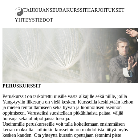
TAIJIQUAN
SEURA
KURSSIT
HARJOITUKSET
YHTEYSTIEDOT
PERUSKURSSIT
JATKOKURSSIT
LEIRIT JA SEMINAARIT
OPETUSOHJELMA
PERUSKURSSIT
Peruskurssit on tarkoitettu uusille vasta-alkajille sekä niille, joilla
Yang-tyylin liikesarja on vielä kesken. Kursseilla keskitytään kehon
ja mielen rentouttamiseen sekä hyvän ja luonnollisen asennon
oppimiseen. Varusteiksi suositellaan pitkähihaista paitaa, väljiä
housuja sekä ohutpohjaisia tossuja.
Useimmille peruskursseille voit tulla kokeilemaan ensimmäisen
kerran maksutta. Joihinkin kursseihin on mahdollista liittyä myös
kesken kauden. Ota yhteyttä kurssin opettajaan (etunimi piste