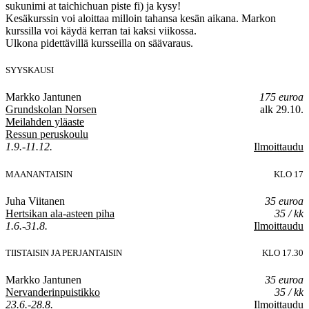
sukunimi at taichichuan piste fi) ja kysy!
Kesäkurssin voi aloittaa milloin tahansa kesän aikana. Markon
kurssilla voi käydä kerran tai kaksi viikossa.
Ulkona pidettävillä kursseilla on säävaraus.
SYYSKAUSI
Markko Jantunen
175 euroa
Grundskolan Norsen
alk 29.10.
Meilahden yläaste
Ressun peruskoulu
1.9.-11.12.
Ilmoittaudu
MAANANTAISIN
KLO 17
Juha Viitanen
35 euroa
Hertsikan ala-asteen piha
35 / kk
1.6.-31.8.
Ilmoittaudu
TIISTAISIN JA PERJANTAISIN
KLO 17.30
Markko Jantunen
35 euroa
Nervanderinpuistikko
35 / kk
23.6.-28.8.
Ilmoittaudu