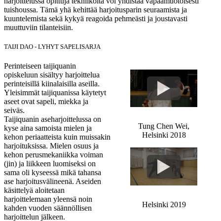
harjoittelussa opittuja tekniikoita voi yhdistää vapaamuotoisesti
tuishoussa. Tämä yhä kehittää harjoitusparin seuraamista ja
kuuntelemista sekä kykyä reagoida pehmeästi ja joustavasti
muuttuviin tilanteisiin.
TAIJI DAO - LYHYT SAPELISARJA
Perinteiseen taijiquanin
opiskeluun sisältyy harjoittelua
perinteisillä kiinalaisilla aseilla.
Yleisimmät taijiquanissa käytetyt
aseet ovat sapeli, miekka ja
seiväs.
Taijiquanin aseharjoittelussa on
Tung Chen Wei,
kyse aina samoista mielen ja
Helsinki 2018
kehon periaatteista kuin muissakin
harjoituksissa. Mielen osuus ja
kehon perusmekaniikka voiman
(jin) ja liikkeen luomiseksi on
sama oli kyseessä mikä tahansa
ase harjoitusvälineenä. Aseiden
käsittelyä aloitetaan
harjoittelemaan yleensä noin
Helsinki 2019
kahden vuoden säännöllisen
harjoittelun jälkeen.