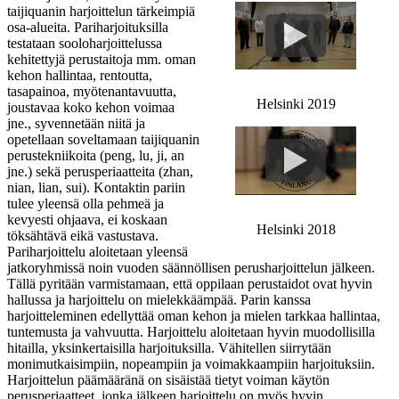
taijiquanin harjoittelun tärkeimpiä
osa-alueita. Pariharjoituksilla
testataan sooloharjoittelussa
kehitettyjä perustaitoja mm. oman
kehon hallintaa, rentoutta,
tasapainoa, myötenantavuutta,
Helsinki 2019
joustavaa koko kehon voimaa
jne., syvennetään niitä ja
opetellaan soveltamaan taijiquanin
perustekniikoita (peng, lu, ji, an
jne.) sekä perusperiaatteita (zhan,
nian, lian, sui). Kontaktin pariin
tulee yleensä olla pehmeä ja
kevyesti ohjaava, ei koskaan
Helsinki 2018
töksähtävä eikä vastustava.
Pariharjoittelu aloitetaan yleensä
jatkoryhmissä noin vuoden säännöllisen perusharjoittelun jälkeen.
Tällä pyritään varmistamaan, että oppilaan perustaidot ovat hyvin
hallussa ja harjoittelu on mielekkäämpää. Parin kanssa
harjoitteleminen edellyttää oman kehon ja mielen tarkkaa hallintaa,
tuntemusta ja vahvuutta. Harjoittelu aloitetaan hyvin muodollisilla
hitailla, yksinkertaisilla harjoituksilla. Vähitellen siirrytään
monimutkaisimpiin, nopeampiin ja voimakkaampiin harjoituksiin.
Harjoittelun päämääränä on sisäistää tietyt voiman käytön
perusperiaatteet, jonka jälkeen harjoittelu on myös hyvin