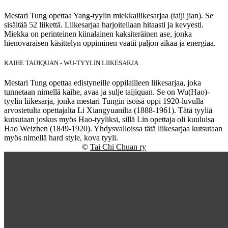
Mestari Tung opettaa Yang-tyylin miekkaliikesarjaa (taiji jian). Se
sisältää 52 liikettä. Liikesarjaa harjoitellaan hitaasti ja kevyesti.
Miekka on perinteinen kiinalainen kaksiteräinen ase, jonka
hienovaraisen käsittelyn oppiminen vaatii paljon aikaa ja energiaa.
KAIHE TAIJIQUAN - WU-TYYLIN LIIKESARJA
Mestari Tung opettaa edistyneille oppilailleen liikesarjaa, joka
tunnetaan nimellä kaihe, avaa ja sulje taijiquan. Se on Wu(Hao)-
tyylin liikesarja, jonka mestari Tungin isoisä oppi 1920-luvulla
arvostetulta opettajalta Li Xiangyuanilta (1888-1961). Tätä tyyliä
kutsutaan joskus myös Hao-tyyliksi, sillä Lin opettaja oli kuuluisa
Hao Weizhen (1849-1920). Yhdysvalloissa tätä liikesarjaa kutsutaan
myös nimellä hard style, kova tyyli.
©
Tai Chi Chuan ry