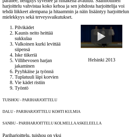
paranee, hengitys syvenee ja rintakehä avautuu. Säännöllinen
harjoittelu vahvistaa koko kehoa ja sen johdosta harjoittelija voi
tehdä liikkeet alempana ja hitaammin ja näin lisääntyy harjoittelun
mielekkyys sekä terveysvaikutukset.
Pilvikädet
Kaunis neito heittää
sukkulaa
Valkoinen kurki levittää
siipensä
Iske tiikeriä
Helsinki 2013
Villihevosen harjan
jakaminen
Pyyhkäise ja työnnä
Tuplatuuli läpi korvien
Vie kädet ristiin
Työntö
TUISHOU - PARIHARJOITTELU
DALU - PARIHARJOITTELU KOHTI KULMIA
SANBU - PARIHARJOITTELU KOLMELLA ASKELEELLA
Pariharjoittelu, tuishou on yksi