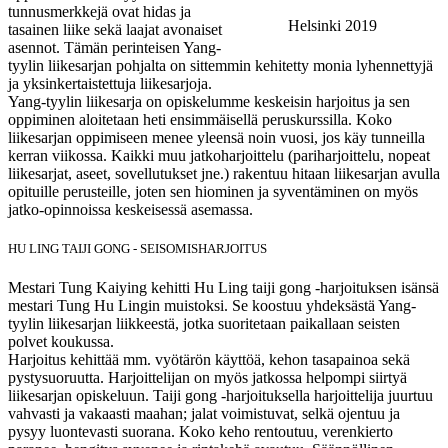
tunnusmerkkejä ovat hidas ja
Helsinki 2019
tasainen liike sekä laajat avonaiset
asennot. Tämän perinteisen Yang-
tyylin liikesarjan pohjalta on sittemmin kehitetty monia lyhennettyjä
ja yksinkertaistettuja liikesarjoja.
Yang-tyylin liikesarja on opiskelumme keskeisin harjoitus ja sen
oppiminen aloitetaan heti ensimmäisellä peruskurssilla. Koko
liikesarjan oppimiseen menee yleensä noin vuosi, jos käy tunneilla
kerran viikossa. Kaikki muu jatkoharjoittelu (pariharjoittelu, nopeat
liikesarjat, aseet, sovellutukset jne.) rakentuu hitaan liikesarjan avulla
opituille perusteille, joten sen hiominen ja syventäminen on myös
jatko-opinnoissa keskeisessä asemassa.
HU LING TAIJI GONG - SEISOMISHARJOITUS
Mestari Tung Kaiying kehitti Hu Ling taiji gong -harjoituksen isänsä
mestari Tung Hu Lingin muistoksi. Se koostuu yhdeksästä Yang-
tyylin liikesarjan liikkeestä, jotka suoritetaan paikallaan seisten
polvet koukussa.
Harjoitus kehittää mm. vyötärön käyttöä, kehon tasapainoa sekä
pystysuoruutta. Harjoittelijan on myös jatkossa helpompi siirtyä
liikesarjan opiskeluun. Taiji gong -harjoituksella harjoittelija juurtuu
vahvasti ja vakaasti maahan; jalat voimistuvat, selkä ojentuu ja
pysyy luontevasti suorana. Koko keho rentoutuu, verenkierto