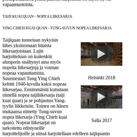
vapaamuotoista.
TAIJI KUAI QUAN - NOPEA LIIKESARJA
YING CHIEH KUAI QUAN - TUNG-SUVUN NOPEA LIIKESARJA
Taijiquan tunnetaan nykyisin
lähes yksinomaan hitaista
liikesarjoistaan. Lajin
harjoitteluun on kuitenkin
alunperin sisältynyt aina myös
nopeita liikesarjoja ja voiman
nopeaa vapauttamista.
Helsinki 2018
Suurmestari Tung Ying Chieh
kehitti 1940-luvulla kaksi nopeaa
liikesarjaa. Ensimmäistä kutsutaan
nimellä nopea taijiliikesarja (taiji
kuai quan) ja se pohjautuu Yang-
tyylin liikkeisiin. Toinen on hänen
mukaansa nimetty Tung-suvun
nopea liikesarja (Ying Chieh kuai
Salla 2017
quan). Nopeat liikesarjat on
tarkoitettu edistyneille
harjoittelijoille ja niissä harjoitellaan edelleen taijiquanin