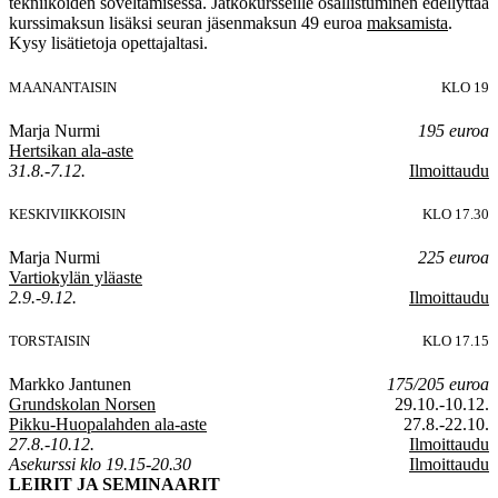
tekniikoiden soveltamisessa. Jatkokursseille osallistuminen edellyttää
kurssimaksun lisäksi seuran jäsenmaksun 49 euroa
maksamista
.
Kysy lisätietoja opettajaltasi.
MAANANTAISIN
KLO 19
Marja Nurmi
195 euroa
Hertsikan ala-aste
31.8.-7.12.
Ilmoittaudu
KESKIVIIKKOISIN
KLO 17.30
Marja Nurmi
225 euroa
Vartiokylän yläaste
2.9.-9.12.
Ilmoittaudu
TORSTAISIN
KLO 17.15
Markko Jantunen
175/205 euroa
Grundskolan Norsen
29.10.-10.12.
Pikku-Huopalahden ala-aste
27.8.-22.10.
27.8.-10.12.
Ilmoittaudu
Asekurssi klo 19.15-20.30
Ilmoittaudu
LEIRIT JA SEMINAARIT