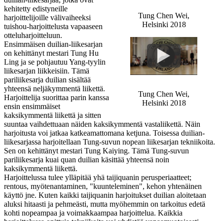
kehitetty edistyneille
Tung Chen Wei,
harjoittelijoille välivaiheeksi
Helsinki 2018
tuishou-harjoittelusta vapaaseen
otteluharjoitteluun.
Ensimmäisen duilian-liikesarjan
on kehittänyt mestari Tung Hu
Ling ja se pohjautuu Yang-tyylin
liikesarjan liikkeisiin. Tämä
pariliikesarja duilian sisältää
yhteensä neljäkymmentä liikettä.
Tung Chen Wei,
Harjoittelija suorittaa parin kanssa
Helsinki 2018
ensin ensimmäiset
kaksikymmentä liikettä ja sitten
suuntaa vaihdettuaan näiden kaksikymmentä vastaliikettä. Näin
harjoitusta voi jatkaa katkeamattomana ketjuna. Toisessa duilian-
liikesarjassa harjoitellaan Tung-suvun nopean liikesarjan tekniikoita.
Sen on kehittänyt mestari Tung Kaiying. Tämä Tung-suvun
pariliikesarja kuai quan duilian käsittää yhteensä noin
kaksikymmentä liikettä.
Harjoittelussa tulee ylläpitää yhä taijiquanin perusperiaatteet;
rentous, myötenantaminen, "kuunteleminen", kehon yhtenäinen
käyttö jne. Kuten kaikki taijiquanin harjoitukset duilian aloitetaan
aluksi hitaasti ja pehmeästi, mutta myöhemmin on tarkoitus edetä
kohti nopeampaa ja voimakkaampaa harjoittelua. Kaikkia