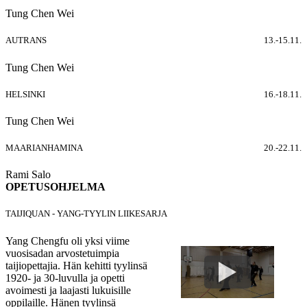
Tung Chen Wei
AUTRANS
13.-15.11.
Tung Chen Wei
HELSINKI
16.-18.11.
Tung Chen Wei
MAARIANHAMINA
20.-22.11.
Rami Salo
OPETUSOHJELMA
TAIJIQUAN - YANG-TYYLIN LIIKESARJA
Yang Chengfu oli yksi viime
vuosisadan arvostetuimpia
taijiopettajia. Hän kehitti tyylinsä
1920- ja 30-luvulla ja opetti
avoimesti ja laajasti lukuisille
oppilaille. Hänen tyylinsä