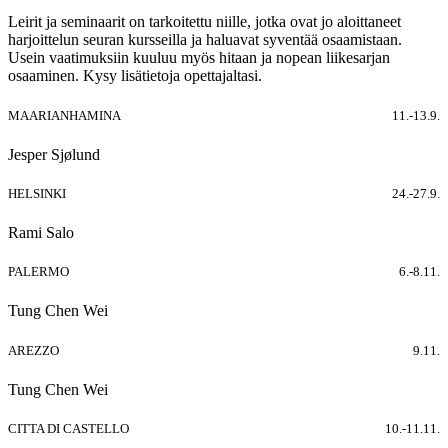
Leirit ja seminaarit on tarkoitettu niille, jotka ovat jo aloittaneet
harjoittelun seuran kursseilla ja haluavat syventää osaamistaan.
Usein vaatimuksiin kuuluu myös hitaan ja nopean liikesarjan
osaaminen. Kysy lisätietoja opettajaltasi.
MAARIANHAMINA
11.-13.9.
Jesper Sjølund
HELSINKI
24.-27.9.
Rami Salo
PALERMO
6.-8.11.
Tung Chen Wei
AREZZO
9.11.
Tung Chen Wei
CITTA DI CASTELLO
10.-11.11.