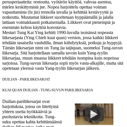
perusperiaatteita: rentoutta, vyötärön käyttöä, vahvaa asentoa,
mielen keskittymistä jne. Nopea harjoittelu opettaa voiman
vapauttamista (fa jin) rennolla tavalla ja kehittää kestävyyttä ja
notkeutta. Muutamat liikkeet suoritetaan hyppäämällä ja jalalla
lattiaan voimakkaasti potkaisemalla. Liikkeet ovat pienempiä ja
enemmän kehon käyttöä korostavia.
Mestari Tung Kai Ying kehitti 1990-luvulla isoisänsä nopeasta
liikesarjasta (Ying Chieh kuai quan) version, jossa kaikki liikkeet
tehdään tasaisella vauhdilla, ilman kiihdytyksiä, potkuja ja hyppyjä.
Tämän liikesarjan nimi on Tung jia taijiquan, suomeksi Tung-suvun
liikesarja. Sitä harjoitellaan samalla tavoin kuin Yang-tyylin
liikesarjaa, muun muassa liikkeet tehdään isompina kuin nopeissa
sarjoissa. Tung-suvun liikesarja sopii myös vasta-alkajille, mutta sitä
opetetaan yleensä vasta Yang-tyylin liikesarjan jälkeen.
DUILIAN - PARILIIKESARJAT
KUAI QUAN DUILIAN - TUNG-SUVUN PARILIIKESARJA
Duilian-pariliikesarjat ovat
harjoituksia, joissa on liitettyinä
yhteen useita hyökkääviä ja
puolustavia tekniikoita. Tung-
suku opettaa kahta kehittämäänsä
duilian-liikesarjaa, jotka ovat