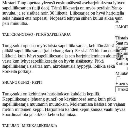
Mestari Tung opettaa yleensä ensimmäisenä aseharjoituksena lyhyen
sapeliliikesarjan (taiji dao). Tämä liikesarja on myös peräisin Yang-
suvulta, ja se sisältää noin 30 liikettä. Liikesarjaa on hyvä harjoitella
sekä hitaasti että nopeasti. Nopeasti tehtynä siihen kuluu aikaa vain
pari minuuttia.
ILMOI
TAIJI CHANG DAO - PITKÄ SAPELISARJA
Tiistai
Saat m
Tung-suku opettaa myös toista sapeliliikesarjaa, kehittämäänsä
Etunim
pitkää sapeliliikesarjaa (taiji chang dao). Se sisältää hiukan enemmän
Sukun
liikkeitä kuin lyhyt sapeliliikesarja ja sen harjoitteleminen aloitetaan
Sähköp
vasta kun lyhyt sapeliliikesarja on hyvin sisäistetty. Pitkä
Kotiku
sapeliliikesarja sisältää mm. akrobaattisia hyppyjä, loikkia sekä
korkeita potkuja.
Muuta
SHUANG GUNZI - KEPIT
Haen se
Ilmoit
Tung-suku on kehittänyt harjoituksen kahdella kepillä.
Keppiliikesarja (shuang gunzi) on käytännössä sama kuin pitkä
sapeliliikesarja muutamin muutoksin. Molemmissa käsissä on vajaan
metrin mittainen keppi. Harjoittelu kahden kepin kanssa vaatii hyvää
koordinaatiota ja tarkkaa kehon hallintaa.
TAIJI JIAN - MIEKKALIIKESARJA