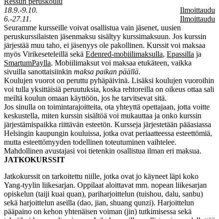
Ressun peruskoulu
18.9.-9.10.
Ilmoittaudu
6.-27.11.
Ilmoittaudu
Seuramme kursseille voivat osallistua vain jäsenet, uusien
peruskurssilaisten jäsenmaksu sisältyy kurssimaksuun. Jos kurssin
järjestää muu taho, ei jäsenyys ole pakollinen. Kurssit voi maksaa
myös Virikeseteleillä sekä
Edenred-mobiilimaksulla
,
Epassilla
ja
SmartumPaylla
. Mobiilimaksut voi maksaa etukäteen, vaikka
sivuilla sanottaisiinkin
maksa paikan päällä
.
Koulujen vuorot on peruttu pyhäpäivinä. Lisäksi koulujen vuoroihin
voi tulla yksittäisiä peruutuksia, koska rehtoreilla on oikeus ottaa sali
meiltä koulun omaan käyttöön, jos he tarvitsevat sitä.
Jos sinulla on toimintarajoitteita, ota yhteyttä opettajaan, jotta voitte
keskustella, miten kurssin sisältöä voi mukauttaa ja onko kurssin
järjestämispaikka riittävän esteetön. Kursseja järjestetään pääasiassa
Helsingin kaupungin kouluissa, jotka ovat periaatteessa esteettömiä,
mutta esteettömyyden todellinen toteutuminen vaihtelee.
Mahdollinen avustajasi voi tietenkin osallistua ilman eri maksua.
JATKOKURSSIT
Jatkokurssit on tarkoitettu niille, jotka ovat jo käyneet läpi koko
Yang-tyylin liikesarjan. Oppilaat aloittavat mm. nopean liikesarjan
opiskelun (taiji kuai quan), pariharjoittelun (tuishou, dalu, sanbu)
sekä harjoittelun aseilla (dao, jian, shuang qunzi). Harjoittelun
pääpaino on kehon yhtenäisen voiman (jin) tutkimisessa sekä