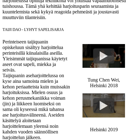
harjoittelussa opittuja tekniikoita voi yhdistää vapaamuotoisesti
tuishoussa. Tämä yhä kehittää harjoitusparin seuraamista ja
kuuntelemista sekä kykyä reagoida pehmeästi ja joustavasti
muuttuviin tilanteisiin.
TAIJI DAO - LYHYT SAPELISARJA
Perinteiseen taijiquanin
opiskeluun sisältyy harjoittelua
perinteisillä kiinalaisilla aseilla.
Yleisimmät taijiquanissa käytetyt
aseet ovat sapeli, miekka ja
seiväs.
Taijiquanin aseharjoittelussa on
Tung Chen Wei,
kyse aina samoista mielen ja
Helsinki 2018
kehon periaatteista kuin muissakin
harjoituksissa. Mielen osuus ja
kehon perusmekaniikka voiman
(jin) ja liikkeen luomiseksi on
sama oli kyseessä mikä tahansa
ase harjoitusvälineenä. Aseiden
käsittelyä aloitetaan
harjoittelemaan yleensä noin
Helsinki 2019
kahden vuoden säännöllisen
harjoittelun jälkeen.