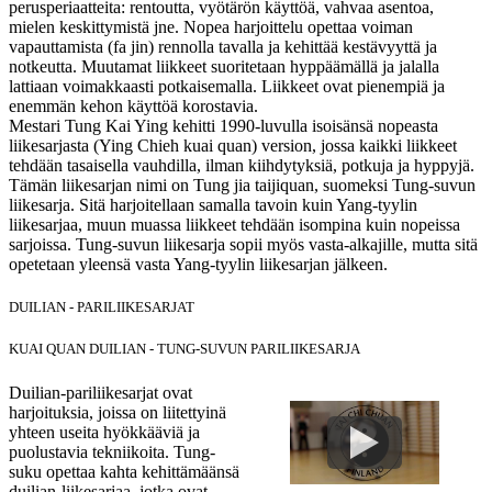
perusperiaatteita: rentoutta, vyötärön käyttöä, vahvaa asentoa,
mielen keskittymistä jne. Nopea harjoittelu opettaa voiman
vapauttamista (fa jin) rennolla tavalla ja kehittää kestävyyttä ja
notkeutta. Muutamat liikkeet suoritetaan hyppäämällä ja jalalla
lattiaan voimakkaasti potkaisemalla. Liikkeet ovat pienempiä ja
enemmän kehon käyttöä korostavia.
Mestari Tung Kai Ying kehitti 1990-luvulla isoisänsä nopeasta
liikesarjasta (Ying Chieh kuai quan) version, jossa kaikki liikkeet
tehdään tasaisella vauhdilla, ilman kiihdytyksiä, potkuja ja hyppyjä.
Tämän liikesarjan nimi on Tung jia taijiquan, suomeksi Tung-suvun
liikesarja. Sitä harjoitellaan samalla tavoin kuin Yang-tyylin
liikesarjaa, muun muassa liikkeet tehdään isompina kuin nopeissa
sarjoissa. Tung-suvun liikesarja sopii myös vasta-alkajille, mutta sitä
opetetaan yleensä vasta Yang-tyylin liikesarjan jälkeen.
DUILIAN - PARILIIKESARJAT
KUAI QUAN DUILIAN - TUNG-SUVUN PARILIIKESARJA
Duilian-pariliikesarjat ovat
harjoituksia, joissa on liitettyinä
yhteen useita hyökkääviä ja
puolustavia tekniikoita. Tung-
suku opettaa kahta kehittämäänsä
duilian-liikesarjaa, jotka ovat