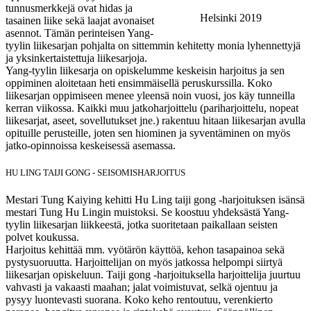
tunnusmerkkejä ovat hidas ja
Helsinki 2019
tasainen liike sekä laajat avonaiset
asennot. Tämän perinteisen Yang-
tyylin liikesarjan pohjalta on sittemmin kehitetty monia lyhennettyjä
ja yksinkertaistettuja liikesarjoja.
Yang-tyylin liikesarja on opiskelumme keskeisin harjoitus ja sen
oppiminen aloitetaan heti ensimmäisellä peruskurssilla. Koko
liikesarjan oppimiseen menee yleensä noin vuosi, jos käy tunneilla
kerran viikossa. Kaikki muu jatkoharjoittelu (pariharjoittelu, nopeat
liikesarjat, aseet, sovellutukset jne.) rakentuu hitaan liikesarjan avulla
opituille perusteille, joten sen hiominen ja syventäminen on myös
jatko-opinnoissa keskeisessä asemassa.
HU LING TAIJI GONG - SEISOMISHARJOITUS
Mestari Tung Kaiying kehitti Hu Ling taiji gong -harjoituksen isänsä
mestari Tung Hu Lingin muistoksi. Se koostuu yhdeksästä Yang-
tyylin liikesarjan liikkeestä, jotka suoritetaan paikallaan seisten
polvet koukussa.
Harjoitus kehittää mm. vyötärön käyttöä, kehon tasapainoa sekä
pystysuoruutta. Harjoittelijan on myös jatkossa helpompi siirtyä
liikesarjan opiskeluun. Taiji gong -harjoituksella harjoittelija juurtuu
vahvasti ja vakaasti maahan; jalat voimistuvat, selkä ojentuu ja
pysyy luontevasti suorana. Koko keho rentoutuu, verenkierto