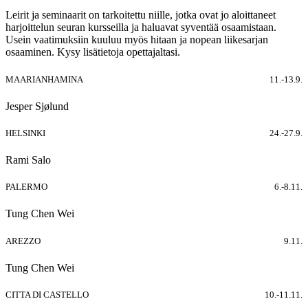
Leirit ja seminaarit on tarkoitettu niille, jotka ovat jo aloittaneet
harjoittelun seuran kursseilla ja haluavat syventää osaamistaan.
Usein vaatimuksiin kuuluu myös hitaan ja nopean liikesarjan
osaaminen. Kysy lisätietoja opettajaltasi.
MAARIANHAMINA
11.-13.9.
Jesper Sjølund
HELSINKI
24.-27.9.
Rami Salo
PALERMO
6.-8.11.
Tung Chen Wei
AREZZO
9.11.
Tung Chen Wei
CITTA DI CASTELLO
10.-11.11.