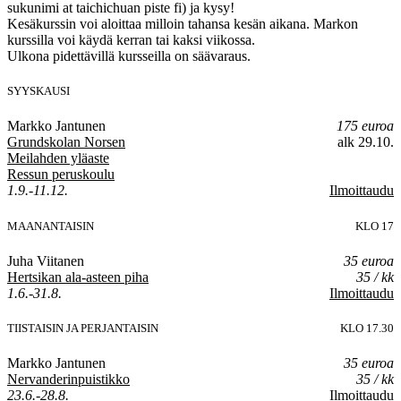
sukunimi at taichichuan piste fi) ja kysy!
Kesäkurssin voi aloittaa milloin tahansa kesän aikana. Markon
kurssilla voi käydä kerran tai kaksi viikossa.
Ulkona pidettävillä kursseilla on säävaraus.
SYYSKAUSI
Markko Jantunen
175 euroa
Grundskolan Norsen
alk 29.10.
Meilahden yläaste
Ressun peruskoulu
1.9.-11.12.
Ilmoittaudu
MAANANTAISIN
KLO 17
Juha Viitanen
35 euroa
Hertsikan ala-asteen piha
35 / kk
1.6.-31.8.
Ilmoittaudu
TIISTAISIN JA PERJANTAISIN
KLO 17.30
Markko Jantunen
35 euroa
Nervanderinpuistikko
35 / kk
23.6.-28.8.
Ilmoittaudu