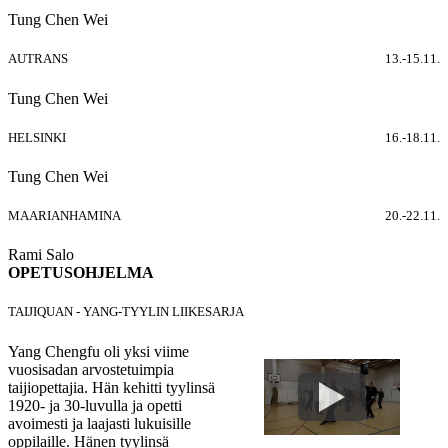
Tung Chen Wei
AUTRANS
13.-15.11.
Tung Chen Wei
HELSINKI
16.-18.11.
Tung Chen Wei
MAARIANHAMINA
20.-22.11.
Rami Salo
OPETUSOHJELMA
TAIJIQUAN - YANG-TYYLIN LIIKESARJA
Yang Chengfu oli yksi viime
vuosisadan arvostetuimpia
taijiopettajia. Hän kehitti tyylinsä
1920- ja 30-luvulla ja opetti
avoimesti ja laajasti lukuisille
oppilaille. Hänen tyylinsä