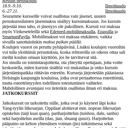
Ressun peruskoulu
18.9.-9.10.
Ilmoittaudu
6.-27.11.
Ilmoittaudu
Seuramme kursseille voivat osallistua vain jäsenet, uusien
peruskurssilaisten jäsenmaksu sisältyy kurssimaksuun. Jos kurssin
järjestää muu taho, ei jäsenyys ole pakollinen. Kurssit voi maksaa
myös Virikeseteleillä sekä
Edenred-mobiilimaksulla
,
Epassilla
ja
SmartumPaylla
. Mobiilimaksut voi maksaa etukäteen, vaikka
sivuilla sanottaisiinkin
maksa paikan päällä
.
Koulujen vuorot on peruttu pyhäpäivinä. Lisäksi koulujen vuoroihin
voi tulla yksittäisiä peruutuksia, koska rehtoreilla on oikeus ottaa sali
meiltä koulun omaan käyttöön, jos he tarvitsevat sitä.
Jos sinulla on toimintarajoitteita, ota yhteyttä opettajaan, jotta voitte
keskustella, miten kurssin sisältöä voi mukauttaa ja onko kurssin
järjestämispaikka riittävän esteetön. Kursseja järjestetään pääasiassa
Helsingin kaupungin kouluissa, jotka ovat periaatteessa esteettömiä,
mutta esteettömyyden todellinen toteutuminen vaihtelee.
Mahdollinen avustajasi voi tietenkin osallistua ilman eri maksua.
JATKOKURSSIT
Jatkokurssit on tarkoitettu niille, jotka ovat jo käyneet läpi koko
Yang-tyylin liikesarjan. Oppilaat aloittavat mm. nopean liikesarjan
opiskelun (taiji kuai quan), pariharjoittelun (tuishou, dalu, sanbu)
sekä harjoittelun aseilla (dao, jian, shuang qunzi). Harjoittelun
pääpaino on kehon yhtenäisen voiman (jin) tutkimisessa sekä