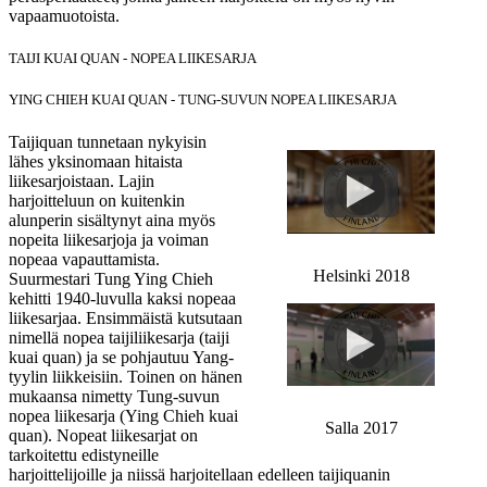
vapaamuotoista.
TAIJI KUAI QUAN - NOPEA LIIKESARJA
YING CHIEH KUAI QUAN - TUNG-SUVUN NOPEA LIIKESARJA
Taijiquan tunnetaan nykyisin
lähes yksinomaan hitaista
liikesarjoistaan. Lajin
harjoitteluun on kuitenkin
alunperin sisältynyt aina myös
nopeita liikesarjoja ja voiman
nopeaa vapauttamista.
Helsinki 2018
Suurmestari Tung Ying Chieh
kehitti 1940-luvulla kaksi nopeaa
liikesarjaa. Ensimmäistä kutsutaan
nimellä nopea taijiliikesarja (taiji
kuai quan) ja se pohjautuu Yang-
tyylin liikkeisiin. Toinen on hänen
mukaansa nimetty Tung-suvun
nopea liikesarja (Ying Chieh kuai
Salla 2017
quan). Nopeat liikesarjat on
tarkoitettu edistyneille
harjoittelijoille ja niissä harjoitellaan edelleen taijiquanin