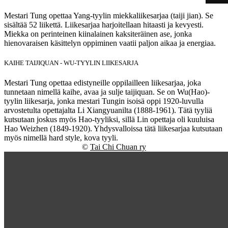
Mestari Tung opettaa Yang-tyylin miekkaliikesarjaa (taiji jian). Se
sisältää 52 liikettä. Liikesarjaa harjoitellaan hitaasti ja kevyesti.
Miekka on perinteinen kiinalainen kaksiteräinen ase, jonka
hienovaraisen käsittelyn oppiminen vaatii paljon aikaa ja energiaa.
KAIHE TAIJIQUAN - WU-TYYLIN LIIKESARJA
Mestari Tung opettaa edistyneille oppilailleen liikesarjaa, joka
tunnetaan nimellä kaihe, avaa ja sulje taijiquan. Se on Wu(Hao)-
tyylin liikesarja, jonka mestari Tungin isoisä oppi 1920-luvulla
arvostetulta opettajalta Li Xiangyuanilta (1888-1961). Tätä tyyliä
kutsutaan joskus myös Hao-tyyliksi, sillä Lin opettaja oli kuuluisa
Hao Weizhen (1849-1920). Yhdysvalloissa tätä liikesarjaa kutsutaan
myös nimellä hard style, kova tyyli.
©
Tai Chi Chuan ry