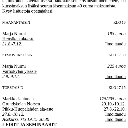
tekniikoiden soveltamisessa. Jatkokursseille osallistuminen edellyttää
kurssimaksun lisäksi seuran jäsenmaksun 49 euroa
maksamista
.
Kysy lisätietoja opettajaltasi.
MAANANTAISIN
KLO 19
Marja Nurmi
195 euroa
Hertsikan ala-aste
31.8.-7.12.
Ilmoittaudu
KESKIVIIKKOISIN
KLO 17.30
Marja Nurmi
225 euroa
Vartiokylän yläaste
2.9.-9.12.
Ilmoittaudu
TORSTAISIN
KLO 17.15
Markko Jantunen
175/205 euroa
Grundskolan Norsen
29.10.-10.12.
Pikku-Huopalahden ala-aste
27.8.-22.10.
27.8.-10.12.
Ilmoittaudu
Asekurssi klo 19.15-20.30
Ilmoittaudu
LEIRIT JA SEMINAARIT