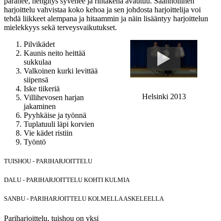
paranee, hengitys syvenee ja rintakehä avautuu. Säännöllinen
harjoittelu vahvistaa koko kehoa ja sen johdosta harjoittelija voi
tehdä liikkeet alempana ja hitaammin ja näin lisääntyy harjoittelun
mielekkyys sekä terveysvaikutukset.
Pilvikädet
Kaunis neito heittää
sukkulaa
Valkoinen kurki levittää
siipensä
Iske tiikeriä
Helsinki 2013
Villihevosen harjan
jakaminen
Pyyhkäise ja työnnä
Tuplatuuli läpi korvien
Vie kädet ristiin
Työntö
TUISHOU - PARIHARJOITTELU
DALU - PARIHARJOITTELU KOHTI KULMIA
SANBU - PARIHARJOITTELU KOLMELLA ASKELEELLA
Pariharjoittelu, tuishou on yksi