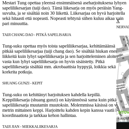
Mestari Tung opettaa yleensä ensimmäisenä aseharjoituksena lyhyen
sapeliliikesarjan (taiji dao). Tämä liikesarja on myös peräisin Yang-
suvulta, ja se sisältää noin 30 liikettä. Liikesarjaa on hyvä harjoitella
sekä hitaasti että nopeasti. Nopeasti tehtynä siihen kuluu aikaa vain
pari minuuttia.
NERVA
TAIJI CHANG DAO - PITKÄ SAPELISARJA
Tung-suku opettaa myös toista sapeliliikesarjaa, kehittämäänsä
pitkää sapeliliikesarjaa (taiji chang dao). Se sisältää hiukan enemmän
liikkeitä kuin lyhyt sapeliliikesarja ja sen harjoitteleminen aloitetaan
vasta kun lyhyt sapeliliikesarja on hyvin sisäistetty. Pitkä
sapeliliikesarja sisältää mm. akrobaattisia hyppyjä, loikkia sekä
korkeita potkuja.
SHUANG GUNZI - KEPIT
Tung-suku on kehittänyt harjoituksen kahdella kepillä.
Keppiliikesarja (shuang gunzi) on käytännössä sama kuin pitkä
sapeliliikesarja muutamin muutoksin. Molemmissa käsissä on vajaan
metrin mittainen keppi. Harjoittelu kahden kepin kanssa vaatii hyvää
koordinaatiota ja tarkkaa kehon hallintaa.
TAIJI JIAN - MIEKKALIIKESARJA