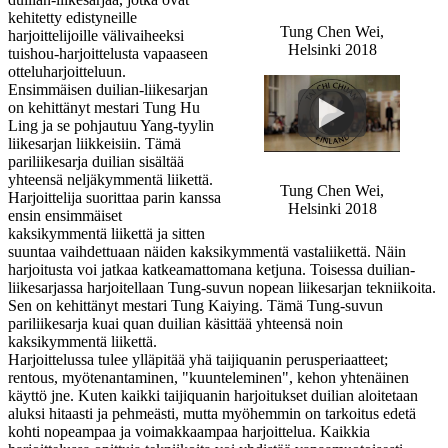
kehitetty edistyneille
Tung Chen Wei,
harjoittelijoille välivaiheeksi
Helsinki 2018
tuishou-harjoittelusta vapaaseen
otteluharjoitteluun.
Ensimmäisen duilian-liikesarjan
on kehittänyt mestari Tung Hu
Ling ja se pohjautuu Yang-tyylin
liikesarjan liikkeisiin. Tämä
pariliikesarja duilian sisältää
yhteensä neljäkymmentä liikettä.
Tung Chen Wei,
Harjoittelija suorittaa parin kanssa
Helsinki 2018
ensin ensimmäiset
kaksikymmentä liikettä ja sitten
suuntaa vaihdettuaan näiden kaksikymmentä vastaliikettä. Näin
harjoitusta voi jatkaa katkeamattomana ketjuna. Toisessa duilian-
liikesarjassa harjoitellaan Tung-suvun nopean liikesarjan tekniikoita.
Sen on kehittänyt mestari Tung Kaiying. Tämä Tung-suvun
pariliikesarja kuai quan duilian käsittää yhteensä noin
kaksikymmentä liikettä.
Harjoittelussa tulee ylläpitää yhä taijiquanin perusperiaatteet;
rentous, myötenantaminen, "kuunteleminen", kehon yhtenäinen
käyttö jne. Kuten kaikki taijiquanin harjoitukset duilian aloitetaan
aluksi hitaasti ja pehmeästi, mutta myöhemmin on tarkoitus edetä
kohti nopeampaa ja voimakkaampaa harjoittelua. Kaikkia