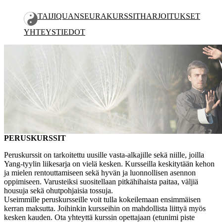
TAIJIQUAN
SEURA
KURSSIT
HARJOITUKSET
YHTEYSTIEDOT
PERUSKURSSIT
JATKOKURSSIT
LEIRIT JA SEMINAARIT
OPETUSOHJELMA
PERUSKURSSIT
Peruskurssit on tarkoitettu uusille vasta-alkajille sekä niille, joilla
Yang-tyylin liikesarja on vielä kesken. Kursseilla keskitytään kehon
ja mielen rentouttamiseen sekä hyvän ja luonnollisen asennon
oppimiseen. Varusteiksi suositellaan pitkähihaista paitaa, väljiä
housuja sekä ohutpohjaisia tossuja.
Useimmille peruskursseille voit tulla kokeilemaan ensimmäisen
kerran maksutta. Joihinkin kursseihin on mahdollista liittyä myös
kesken kauden. Ota yhteyttä kurssin opettajaan (etunimi piste