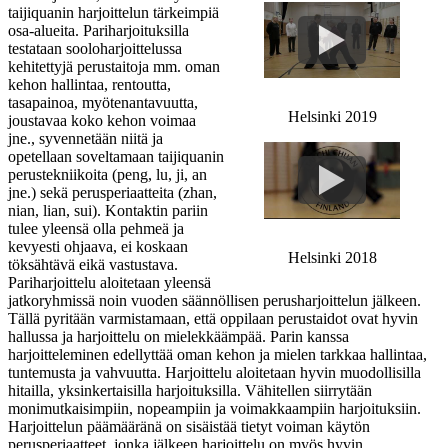
taijiquanin harjoittelun tärkeimpiä
osa-alueita. Pariharjoituksilla
testataan sooloharjoittelussa
kehitettyjä perustaitoja mm. oman
kehon hallintaa, rentoutta,
tasapainoa, myötenantavuutta,
Helsinki 2019
joustavaa koko kehon voimaa
jne., syvennetään niitä ja
opetellaan soveltamaan taijiquanin
perustekniikoita (peng, lu, ji, an
jne.) sekä perusperiaatteita (zhan,
nian, lian, sui). Kontaktin pariin
tulee yleensä olla pehmeä ja
kevyesti ohjaava, ei koskaan
Helsinki 2018
töksähtävä eikä vastustava.
Pariharjoittelu aloitetaan yleensä
jatkoryhmissä noin vuoden säännöllisen perusharjoittelun jälkeen.
Tällä pyritään varmistamaan, että oppilaan perustaidot ovat hyvin
hallussa ja harjoittelu on mielekkäämpää. Parin kanssa
harjoitteleminen edellyttää oman kehon ja mielen tarkkaa hallintaa,
tuntemusta ja vahvuutta. Harjoittelu aloitetaan hyvin muodollisilla
hitailla, yksinkertaisilla harjoituksilla. Vähitellen siirrytään
monimutkaisimpiin, nopeampiin ja voimakkaampiin harjoituksiin.
Harjoittelun päämääränä on sisäistää tietyt voiman käytön
perusperiaatteet, jonka jälkeen harjoittelu on myös hyvin