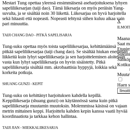
Mestari Tung opettaa yleensä ensimmäisenä aseharjoituksena lyhyen
sapeliliikesarjan (taiji dao). Tämä liikesarja on myös peräisin Yang-
suvulta, ja se sisältää noin 30 liikettä. Liikesarjaa on hyvä harjoitella
sekä hitaasti että nopeasti. Nopeasti tehtynä siihen kuluu aikaa vain
pari minuuttia.
ILMOI
TAIJI CHANG DAO - PITKÄ SAPELISARJA
Maanan
Saat m
Tung-suku opettaa myös toista sapeliliikesarjaa, kehittämäänsä
Etunim
pitkää sapeliliikesarjaa (taiji chang dao). Se sisältää hiukan enemmän
Sukun
liikkeitä kuin lyhyt sapeliliikesarja ja sen harjoitteleminen aloitetaan
Sähköp
vasta kun lyhyt sapeliliikesarja on hyvin sisäistetty. Pitkä
Kotiku
sapeliliikesarja sisältää mm. akrobaattisia hyppyjä, loikkia sekä
korkeita potkuja.
Muuta
SHUANG GUNZI - KEPIT
Haen se
Ilmoit
Tung-suku on kehittänyt harjoituksen kahdella kepillä.
Keppiliikesarja (shuang gunzi) on käytännössä sama kuin pitkä
sapeliliikesarja muutamin muutoksin. Molemmissa käsissä on vajaan
metrin mittainen keppi. Harjoittelu kahden kepin kanssa vaatii hyvää
koordinaatiota ja tarkkaa kehon hallintaa.
TAIJI JIAN - MIEKKALIIKESARJA