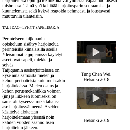
harjoittelussa opittuja tekniikoita voi yhdistää vapaamuotoisesti
tuishoussa. Tämä yhä kehittää harjoitusparin seuraamista ja
kuuntelemista sekä kykyä reagoida pehmeästi ja joustavasti
muuttuviin tilanteisiin.
TAIJI DAO - LYHYT SAPELISARJA
Perinteiseen taijiquanin
opiskeluun sisältyy harjoittelua
perinteisillä kiinalaisilla aseilla.
Yleisimmät taijiquanissa käytetyt
aseet ovat sapeli, miekka ja
seiväs.
Taijiquanin aseharjoittelussa on
Tung Chen Wei,
kyse aina samoista mielen ja
Helsinki 2018
kehon periaatteista kuin muissakin
harjoituksissa. Mielen osuus ja
kehon perusmekaniikka voiman
(jin) ja liikkeen luomiseksi on
sama oli kyseessä mikä tahansa
ase harjoitusvälineenä. Aseiden
käsittelyä aloitetaan
harjoittelemaan yleensä noin
Helsinki 2019
kahden vuoden säännöllisen
harjoittelun jälkeen.