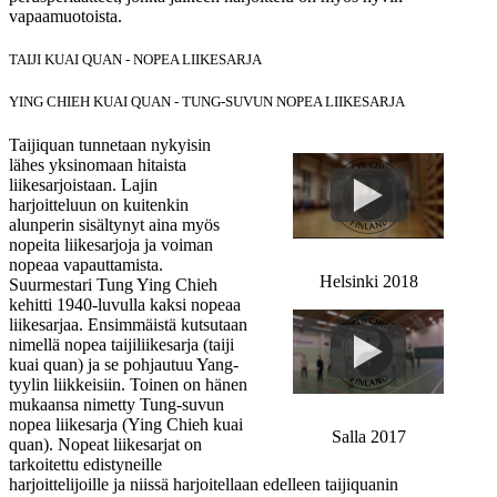
vapaamuotoista.
TAIJI KUAI QUAN - NOPEA LIIKESARJA
YING CHIEH KUAI QUAN - TUNG-SUVUN NOPEA LIIKESARJA
Taijiquan tunnetaan nykyisin
lähes yksinomaan hitaista
liikesarjoistaan. Lajin
harjoitteluun on kuitenkin
alunperin sisältynyt aina myös
nopeita liikesarjoja ja voiman
nopeaa vapauttamista.
Helsinki 2018
Suurmestari Tung Ying Chieh
kehitti 1940-luvulla kaksi nopeaa
liikesarjaa. Ensimmäistä kutsutaan
nimellä nopea taijiliikesarja (taiji
kuai quan) ja se pohjautuu Yang-
tyylin liikkeisiin. Toinen on hänen
mukaansa nimetty Tung-suvun
nopea liikesarja (Ying Chieh kuai
Salla 2017
quan). Nopeat liikesarjat on
tarkoitettu edistyneille
harjoittelijoille ja niissä harjoitellaan edelleen taijiquanin