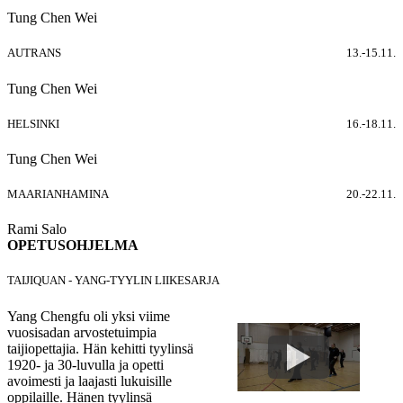
Tung Chen Wei
AUTRANS
13.-15.11.
Tung Chen Wei
HELSINKI
16.-18.11.
Tung Chen Wei
MAARIANHAMINA
20.-22.11.
Rami Salo
OPETUSOHJELMA
TAIJIQUAN - YANG-TYYLIN LIIKESARJA
Yang Chengfu oli yksi viime
vuosisadan arvostetuimpia
taijiopettajia. Hän kehitti tyylinsä
1920- ja 30-luvulla ja opetti
avoimesti ja laajasti lukuisille
oppilaille. Hänen tyylinsä