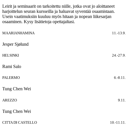
Leirit ja seminaarit on tarkoitettu niille, jotka ovat jo aloittaneet
harjoittelun seuran kursseilla ja haluavat syventää osaamistaan.
Usein vaatimuksiin kuuluu myös hitaan ja nopean liikesarjan
osaaminen. Kysy lisätietoja opettajaltasi.
MAARIANHAMINA
11.-13.9.
Jesper Sjølund
HELSINKI
24.-27.9.
Rami Salo
PALERMO
6.-8.11.
Tung Chen Wei
AREZZO
9.11.
Tung Chen Wei
CITTA DI CASTELLO
10.-11.11.