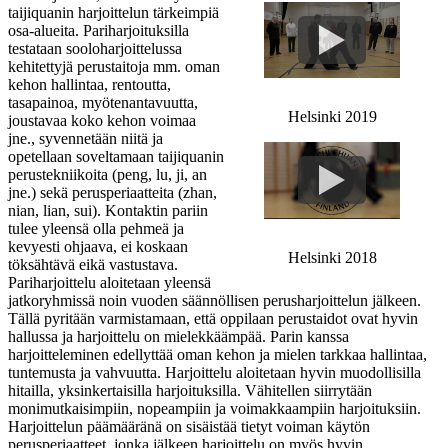
taijiquanin harjoittelun tärkeimpiä
osa-alueita. Pariharjoituksilla
testataan sooloharjoittelussa
kehitettyjä perustaitoja mm. oman
kehon hallintaa, rentoutta,
tasapainoa, myötenantavuutta,
Helsinki 2019
joustavaa koko kehon voimaa
jne., syvennetään niitä ja
opetellaan soveltamaan taijiquanin
perustekniikoita (peng, lu, ji, an
jne.) sekä perusperiaatteita (zhan,
nian, lian, sui). Kontaktin pariin
tulee yleensä olla pehmeä ja
kevyesti ohjaava, ei koskaan
Helsinki 2018
töksähtävä eikä vastustava.
Pariharjoittelu aloitetaan yleensä
jatkoryhmissä noin vuoden säännöllisen perusharjoittelun jälkeen.
Tällä pyritään varmistamaan, että oppilaan perustaidot ovat hyvin
hallussa ja harjoittelu on mielekkäämpää. Parin kanssa
harjoitteleminen edellyttää oman kehon ja mielen tarkkaa hallintaa,
tuntemusta ja vahvuutta. Harjoittelu aloitetaan hyvin muodollisilla
hitailla, yksinkertaisilla harjoituksilla. Vähitellen siirrytään
monimutkaisimpiin, nopeampiin ja voimakkaampiin harjoituksiin.
Harjoittelun päämääränä on sisäistää tietyt voiman käytön
perusperiaatteet, jonka jälkeen harjoittelu on myös hyvin