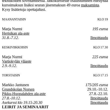
tekniikoiden soveltamisessa. Jatkokursseille osallistuminen edellyttää
kurssimaksun lisäksi seuran jäsenmaksun 49 euroa
maksamista
.
Kysy lisätietoja opettajaltasi.
MAANANTAISIN
KLO 19
Marja Nurmi
195 euroa
Hertsikan ala-aste
31.8.-7.12.
Ilmoittaudu
KESKIVIIKKOISIN
KLO 17.30
Marja Nurmi
225 euroa
Vartiokylän yläaste
2.9.-9.12.
Ilmoittaudu
TORSTAISIN
KLO 17.15
Markko Jantunen
175/205 euroa
Grundskolan Norsen
29.10.-10.12.
Pikku-Huopalahden ala-aste
27.8.-22.10.
27.8.-10.12.
Ilmoittaudu
Asekurssi klo 19.15-20.30
Ilmoittaudu
LEIRIT JA SEMINAARIT