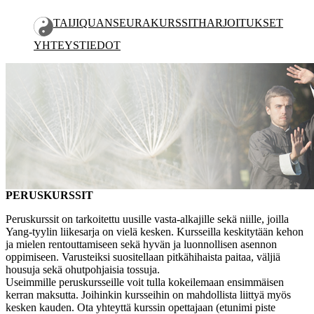
TAIJIQUAN
SEURA
KURSSIT
HARJOITUKSET
YHTEYSTIEDOT
PERUSKURSSIT
JATKOKURSSIT
LEIRIT JA SEMINAARIT
OPETUSOHJELMA
PERUSKURSSIT
Peruskurssit on tarkoitettu uusille vasta-alkajille sekä niille, joilla
Yang-tyylin liikesarja on vielä kesken. Kursseilla keskitytään kehon
ja mielen rentouttamiseen sekä hyvän ja luonnollisen asennon
oppimiseen. Varusteiksi suositellaan pitkähihaista paitaa, väljiä
housuja sekä ohutpohjaisia tossuja.
Useimmille peruskursseille voit tulla kokeilemaan ensimmäisen
kerran maksutta. Joihinkin kursseihin on mahdollista liittyä myös
kesken kauden. Ota yhteyttä kurssin opettajaan (etunimi piste