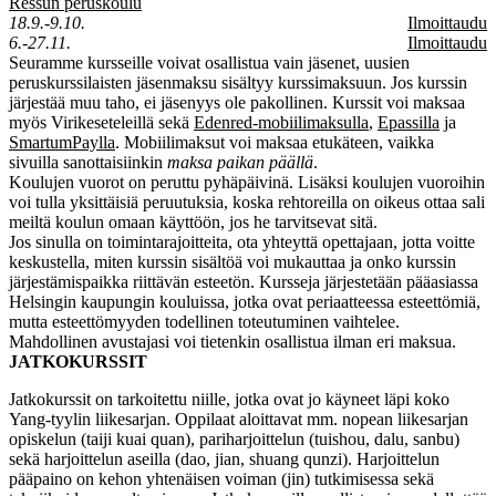
Ressun peruskoulu
18.9.-9.10.
Ilmoittaudu
6.-27.11.
Ilmoittaudu
Seuramme kursseille voivat osallistua vain jäsenet, uusien
peruskurssilaisten jäsenmaksu sisältyy kurssimaksuun. Jos kurssin
järjestää muu taho, ei jäsenyys ole pakollinen. Kurssit voi maksaa
myös Virikeseteleillä sekä
Edenred-mobiilimaksulla
,
Epassilla
ja
SmartumPaylla
. Mobiilimaksut voi maksaa etukäteen, vaikka
sivuilla sanottaisiinkin
maksa paikan päällä
.
Koulujen vuorot on peruttu pyhäpäivinä. Lisäksi koulujen vuoroihin
voi tulla yksittäisiä peruutuksia, koska rehtoreilla on oikeus ottaa sali
meiltä koulun omaan käyttöön, jos he tarvitsevat sitä.
Jos sinulla on toimintarajoitteita, ota yhteyttä opettajaan, jotta voitte
keskustella, miten kurssin sisältöä voi mukauttaa ja onko kurssin
järjestämispaikka riittävän esteetön. Kursseja järjestetään pääasiassa
Helsingin kaupungin kouluissa, jotka ovat periaatteessa esteettömiä,
mutta esteettömyyden todellinen toteutuminen vaihtelee.
Mahdollinen avustajasi voi tietenkin osallistua ilman eri maksua.
JATKOKURSSIT
Jatkokurssit on tarkoitettu niille, jotka ovat jo käyneet läpi koko
Yang-tyylin liikesarjan. Oppilaat aloittavat mm. nopean liikesarjan
opiskelun (taiji kuai quan), pariharjoittelun (tuishou, dalu, sanbu)
sekä harjoittelun aseilla (dao, jian, shuang qunzi). Harjoittelun
pääpaino on kehon yhtenäisen voiman (jin) tutkimisessa sekä