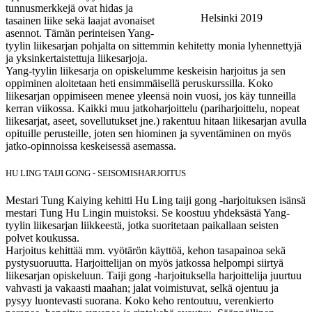
tunnusmerkkejä ovat hidas ja
Helsinki 2019
tasainen liike sekä laajat avonaiset
asennot. Tämän perinteisen Yang-
tyylin liikesarjan pohjalta on sittemmin kehitetty monia lyhennettyjä
ja yksinkertaistettuja liikesarjoja.
Yang-tyylin liikesarja on opiskelumme keskeisin harjoitus ja sen
oppiminen aloitetaan heti ensimmäisellä peruskurssilla. Koko
liikesarjan oppimiseen menee yleensä noin vuosi, jos käy tunneilla
kerran viikossa. Kaikki muu jatkoharjoittelu (pariharjoittelu, nopeat
liikesarjat, aseet, sovellutukset jne.) rakentuu hitaan liikesarjan avulla
opituille perusteille, joten sen hiominen ja syventäminen on myös
jatko-opinnoissa keskeisessä asemassa.
HU LING TAIJI GONG - SEISOMISHARJOITUS
Mestari Tung Kaiying kehitti Hu Ling taiji gong -harjoituksen isänsä
mestari Tung Hu Lingin muistoksi. Se koostuu yhdeksästä Yang-
tyylin liikesarjan liikkeestä, jotka suoritetaan paikallaan seisten
polvet koukussa.
Harjoitus kehittää mm. vyötärön käyttöä, kehon tasapainoa sekä
pystysuoruutta. Harjoittelijan on myös jatkossa helpompi siirtyä
liikesarjan opiskeluun. Taiji gong -harjoituksella harjoittelija juurtuu
vahvasti ja vakaasti maahan; jalat voimistuvat, selkä ojentuu ja
pysyy luontevasti suorana. Koko keho rentoutuu, verenkierto