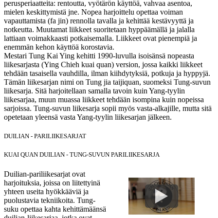
perusperiaatteita: rentoutta, vyötärön käyttöä, vahvaa asentoa,
mielen keskittymistä jne. Nopea harjoittelu opettaa voiman
vapauttamista (fa jin) rennolla tavalla ja kehittää kestävyyttä ja
notkeutta. Muutamat liikkeet suoritetaan hyppäämällä ja jalalla
lattiaan voimakkaasti potkaisemalla. Liikkeet ovat pienempiä ja
enemmän kehon käyttöä korostavia.
Mestari Tung Kai Ying kehitti 1990-luvulla isoisänsä nopeasta
liikesarjasta (Ying Chieh kuai quan) version, jossa kaikki liikkeet
tehdään tasaisella vauhdilla, ilman kiihdytyksiä, potkuja ja hyppyjä.
Tämän liikesarjan nimi on Tung jia taijiquan, suomeksi Tung-suvun
liikesarja. Sitä harjoitellaan samalla tavoin kuin Yang-tyylin
liikesarjaa, muun muassa liikkeet tehdään isompina kuin nopeissa
sarjoissa. Tung-suvun liikesarja sopii myös vasta-alkajille, mutta sitä
opetetaan yleensä vasta Yang-tyylin liikesarjan jälkeen.
DUILIAN - PARILIIKESARJAT
KUAI QUAN DUILIAN - TUNG-SUVUN PARILIIKESARJA
Duilian-pariliikesarjat ovat
harjoituksia, joissa on liitettyinä
yhteen useita hyökkääviä ja
puolustavia tekniikoita. Tung-
suku opettaa kahta kehittämäänsä
duilian-liikesarjaa, jotka ovat