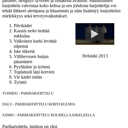
paranee, hengitys syvenee ja rintakehä avautuu. Säännöllinen
harjoittelu vahvistaa koko kehoa ja sen johdosta harjoittelija voi
tehdä liikkeet alempana ja hitaammin ja näin lisääntyy harjoittelun
mielekkyys sekä terveysvaikutukset.
Pilvikädet
Kaunis neito heittää
sukkulaa
Valkoinen kurki levittää
siipensä
Iske tiikeriä
Helsinki 2013
Villihevosen harjan
jakaminen
Pyyhkäise ja työnnä
Tuplatuuli läpi korvien
Vie kädet ristiin
Työntö
TUISHOU - PARIHARJOITTELU
DALU - PARIHARJOITTELU KOHTI KULMIA
SANBU - PARIHARJOITTELU KOLMELLA ASKELEELLA
Pariharjoittelu, tuishou on yksi