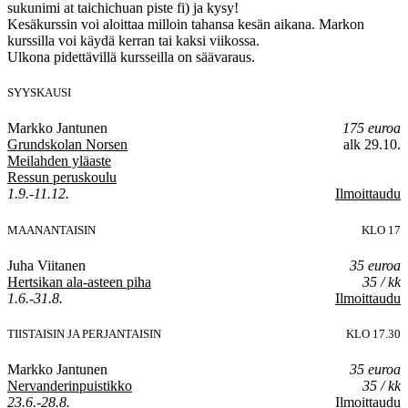
sukunimi at taichichuan piste fi) ja kysy!
Kesäkurssin voi aloittaa milloin tahansa kesän aikana. Markon
kurssilla voi käydä kerran tai kaksi viikossa.
Ulkona pidettävillä kursseilla on säävaraus.
SYYSKAUSI
Markko Jantunen
175 euroa
Grundskolan Norsen
alk 29.10.
Meilahden yläaste
Ressun peruskoulu
1.9.-11.12.
Ilmoittaudu
MAANANTAISIN
KLO 17
Juha Viitanen
35 euroa
Hertsikan ala-asteen piha
35 / kk
1.6.-31.8.
Ilmoittaudu
TIISTAISIN JA PERJANTAISIN
KLO 17.30
Markko Jantunen
35 euroa
Nervanderinpuistikko
35 / kk
23.6.-28.8.
Ilmoittaudu