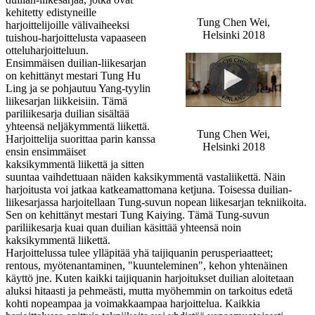
kehitetty edistyneille
Tung Chen Wei,
harjoittelijoille välivaiheeksi
Helsinki 2018
tuishou-harjoittelusta vapaaseen
otteluharjoitteluun.
Ensimmäisen duilian-liikesarjan
on kehittänyt mestari Tung Hu
Ling ja se pohjautuu Yang-tyylin
liikesarjan liikkeisiin. Tämä
pariliikesarja duilian sisältää
yhteensä neljäkymmentä liikettä.
Tung Chen Wei,
Harjoittelija suorittaa parin kanssa
Helsinki 2018
ensin ensimmäiset
kaksikymmentä liikettä ja sitten
suuntaa vaihdettuaan näiden kaksikymmentä vastaliikettä. Näin
harjoitusta voi jatkaa katkeamattomana ketjuna. Toisessa duilian-
liikesarjassa harjoitellaan Tung-suvun nopean liikesarjan tekniikoita.
Sen on kehittänyt mestari Tung Kaiying. Tämä Tung-suvun
pariliikesarja kuai quan duilian käsittää yhteensä noin
kaksikymmentä liikettä.
Harjoittelussa tulee ylläpitää yhä taijiquanin perusperiaatteet;
rentous, myötenantaminen, "kuunteleminen", kehon yhtenäinen
käyttö jne. Kuten kaikki taijiquanin harjoitukset duilian aloitetaan
aluksi hitaasti ja pehmeästi, mutta myöhemmin on tarkoitus edetä
kohti nopeampaa ja voimakkaampaa harjoittelua. Kaikkia