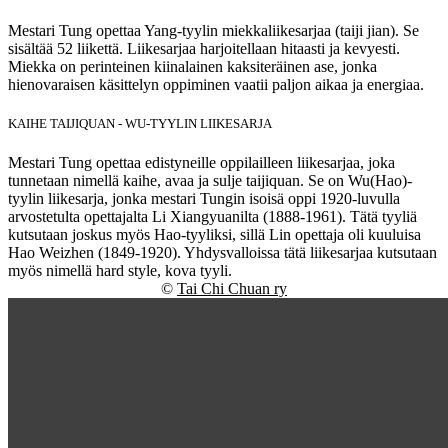
Mestari Tung opettaa Yang-tyylin miekkaliikesarjaa (taiji jian). Se
sisältää 52 liikettä. Liikesarjaa harjoitellaan hitaasti ja kevyesti.
Miekka on perinteinen kiinalainen kaksiteräinen ase, jonka
hienovaraisen käsittelyn oppiminen vaatii paljon aikaa ja energiaa.
KAIHE TAIJIQUAN - WU-TYYLIN LIIKESARJA
Mestari Tung opettaa edistyneille oppilailleen liikesarjaa, joka
tunnetaan nimellä kaihe, avaa ja sulje taijiquan. Se on Wu(Hao)-
tyylin liikesarja, jonka mestari Tungin isoisä oppi 1920-luvulla
arvostetulta opettajalta Li Xiangyuanilta (1888-1961). Tätä tyyliä
kutsutaan joskus myös Hao-tyyliksi, sillä Lin opettaja oli kuuluisa
Hao Weizhen (1849-1920). Yhdysvalloissa tätä liikesarjaa kutsutaan
myös nimellä hard style, kova tyyli.
©
Tai Chi Chuan ry