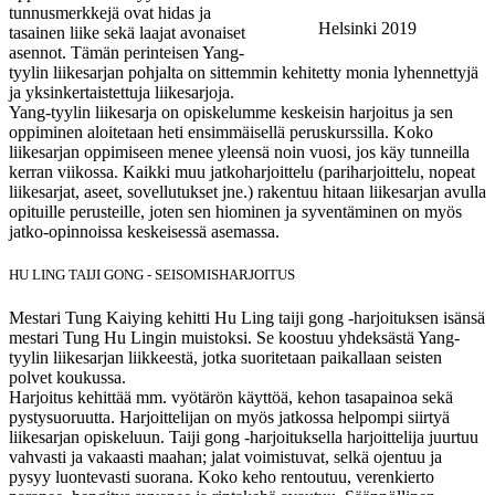
tunnusmerkkejä ovat hidas ja
Helsinki 2019
tasainen liike sekä laajat avonaiset
asennot. Tämän perinteisen Yang-
tyylin liikesarjan pohjalta on sittemmin kehitetty monia lyhennettyjä
ja yksinkertaistettuja liikesarjoja.
Yang-tyylin liikesarja on opiskelumme keskeisin harjoitus ja sen
oppiminen aloitetaan heti ensimmäisellä peruskurssilla. Koko
liikesarjan oppimiseen menee yleensä noin vuosi, jos käy tunneilla
kerran viikossa. Kaikki muu jatkoharjoittelu (pariharjoittelu, nopeat
liikesarjat, aseet, sovellutukset jne.) rakentuu hitaan liikesarjan avulla
opituille perusteille, joten sen hiominen ja syventäminen on myös
jatko-opinnoissa keskeisessä asemassa.
HU LING TAIJI GONG - SEISOMISHARJOITUS
Mestari Tung Kaiying kehitti Hu Ling taiji gong -harjoituksen isänsä
mestari Tung Hu Lingin muistoksi. Se koostuu yhdeksästä Yang-
tyylin liikesarjan liikkeestä, jotka suoritetaan paikallaan seisten
polvet koukussa.
Harjoitus kehittää mm. vyötärön käyttöä, kehon tasapainoa sekä
pystysuoruutta. Harjoittelijan on myös jatkossa helpompi siirtyä
liikesarjan opiskeluun. Taiji gong -harjoituksella harjoittelija juurtuu
vahvasti ja vakaasti maahan; jalat voimistuvat, selkä ojentuu ja
pysyy luontevasti suorana. Koko keho rentoutuu, verenkierto