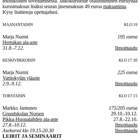
tekniikoiden soveltamisessa. Jatkokursseille osallistuminen edellyttää
kurssimaksun lisäksi seuran jäsenmaksun 49 euroa
maksamista
.
Kysy lisätietoja opettajaltasi.
MAANANTAISIN
KLO 19
Marja Nurmi
195 euroa
Hertsikan ala-aste
31.8.-7.12.
Ilmoittaudu
KESKIVIIKKOISIN
KLO 17.30
Marja Nurmi
225 euroa
Vartiokylän yläaste
2.9.-9.12.
Ilmoittaudu
TORSTAISIN
KLO 17.15
Markko Jantunen
175/205 euroa
Grundskolan Norsen
29.10.-10.12.
Pikku-Huopalahden ala-aste
27.8.-22.10.
27.8.-10.12.
Ilmoittaudu
Asekurssi klo 19.15-20.30
Ilmoittaudu
LEIRIT JA SEMINAARIT