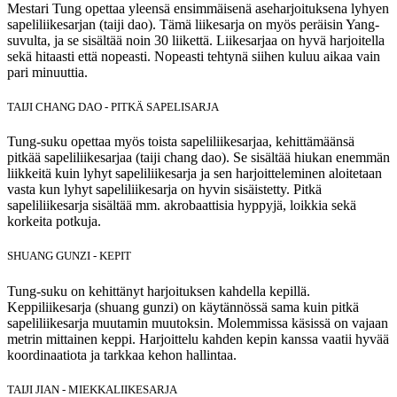
Mestari Tung opettaa yleensä ensimmäisenä aseharjoituksena lyhyen
sapeliliikesarjan (taiji dao). Tämä liikesarja on myös peräisin Yang-
suvulta, ja se sisältää noin 30 liikettä. Liikesarjaa on hyvä harjoitella
sekä hitaasti että nopeasti. Nopeasti tehtynä siihen kuluu aikaa vain
pari minuuttia.
TAIJI CHANG DAO - PITKÄ SAPELISARJA
Tung-suku opettaa myös toista sapeliliikesarjaa, kehittämäänsä
pitkää sapeliliikesarjaa (taiji chang dao). Se sisältää hiukan enemmän
liikkeitä kuin lyhyt sapeliliikesarja ja sen harjoitteleminen aloitetaan
vasta kun lyhyt sapeliliikesarja on hyvin sisäistetty. Pitkä
sapeliliikesarja sisältää mm. akrobaattisia hyppyjä, loikkia sekä
korkeita potkuja.
SHUANG GUNZI - KEPIT
Tung-suku on kehittänyt harjoituksen kahdella kepillä.
Keppiliikesarja (shuang gunzi) on käytännössä sama kuin pitkä
sapeliliikesarja muutamin muutoksin. Molemmissa käsissä on vajaan
metrin mittainen keppi. Harjoittelu kahden kepin kanssa vaatii hyvää
koordinaatiota ja tarkkaa kehon hallintaa.
TAIJI JIAN - MIEKKALIIKESARJA