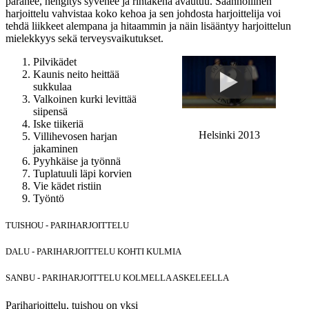
paranee, hengitys syvenee ja rintakehä avautuu. Säännöllinen
harjoittelu vahvistaa koko kehoa ja sen johdosta harjoittelija voi
tehdä liikkeet alempana ja hitaammin ja näin lisääntyy harjoittelun
mielekkyys sekä terveysvaikutukset.
Pilvikädet
Kaunis neito heittää
sukkulaa
Valkoinen kurki levittää
siipensä
Iske tiikeriä
Helsinki 2013
Villihevosen harjan
jakaminen
Pyyhkäise ja työnnä
Tuplatuuli läpi korvien
Vie kädet ristiin
Työntö
TUISHOU - PARIHARJOITTELU
DALU - PARIHARJOITTELU KOHTI KULMIA
SANBU - PARIHARJOITTELU KOLMELLA ASKELEELLA
Pariharjoittelu, tuishou on yksi