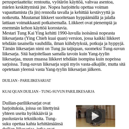
perusperiaatteita: rentoutta, vyötärön käyttöä, vahvaa asentoa,
mielen keskittymistä jne. Nopea harjoittelu opettaa voiman
vapauttamista (fa jin) rennolla tavalla ja kehittää kestävyyttä ja
notkeutta. Muutamat liikkeet suoritetaan hyppäämällä ja jalalla
lattiaan voimakkaasti potkaisemalla. Liikkeet ovat pienempiä ja
enemmän kehon käyttöä korostavia.
Mestari Tung Kai Ying kehitti 1990-luvulla isoisänsä nopeasta
liikesarjasta (Ying Chieh kuai quan) version, jossa kaikki liikkeet
tehdään tasaisella vauhdilla, ilman kiihdytyksiä, potkuja ja hyppyjä.
Tämän liikesarjan nimi on Tung jia taijiquan, suomeksi Tung-suvun
liikesarja. Sitä harjoitellaan samalla tavoin kuin Yang-tyylin
liikesarjaa, muun muassa liikkeet tehdään isompina kuin nopeissa
sarjoissa. Tung-suvun liikesarja sopii myös vasta-alkajille, mutta sitä
opetetaan yleensä vasta Yang-tyylin liikesarjan jälkeen.
DUILIAN - PARILIIKESARJAT
KUAI QUAN DUILIAN - TUNG-SUVUN PARILIIKESARJA
Duilian-pariliikesarjat ovat
harjoituksia, joissa on liitettyinä
yhteen useita hyökkääviä ja
puolustavia tekniikoita. Tung-
suku opettaa kahta kehittämäänsä
duilian-liikesarjaa, jotka ovat