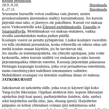
Ressun peruskoulu
18.9.-9.10.
Ilmoittaudu
6.-27.11.
Ilmoittaudu
Seuramme kursseille voivat osallistua vain jäsenet, uusien
peruskurssilaisten jäsenmaksu sisältyy kurssimaksuun. Jos kurssin
järjestää muu taho, ei jäsenyys ole pakollinen. Kurssit voi maksaa
myös Virikeseteleillä sekä
Edenred-mobiilimaksulla
,
Epassilla
ja
SmartumPaylla
. Mobiilimaksut voi maksaa etukäteen, vaikka
sivuilla sanottaisiinkin
maksa paikan päällä
.
Koulujen vuorot on peruttu pyhäpäivinä. Lisäksi koulujen vuoroihin
voi tulla yksittäisiä peruutuksia, koska rehtoreilla on oikeus ottaa sali
meiltä koulun omaan käyttöön, jos he tarvitsevat sitä.
Jos sinulla on toimintarajoitteita, ota yhteyttä opettajaan, jotta voitte
keskustella, miten kurssin sisältöä voi mukauttaa ja onko kurssin
järjestämispaikka riittävän esteetön. Kursseja järjestetään pääasiassa
Helsingin kaupungin kouluissa, jotka ovat periaatteessa esteettömiä,
mutta esteettömyyden todellinen toteutuminen vaihtelee.
Mahdollinen avustajasi voi tietenkin osallistua ilman eri maksua.
JATKOKURSSIT
Jatkokurssit on tarkoitettu niille, jotka ovat jo käyneet läpi koko
Yang-tyylin liikesarjan. Oppilaat aloittavat mm. nopean liikesarjan
opiskelun (taiji kuai quan), pariharjoittelun (tuishou, dalu, sanbu)
sekä harjoittelun aseilla (dao, jian, shuang qunzi). Harjoittelun
pääpaino on kehon yhtenäisen voiman (jin) tutkimisessa sekä