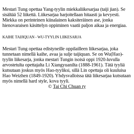
Mestari Tung opettaa Yang-tyylin miekkaliikesarjaa (taiji jian). Se
sisältää 52 liikettä. Liikesarjaa harjoitellaan hitaasti ja kevyesti.
Miekka on perinteinen kiinalainen kaksiteräinen ase, jonka
hienovaraisen käsittelyn oppiminen vaatii paljon aikaa ja energiaa.
KAIHE TAIJIQUAN - WU-TYYLIN LIIKESARJA
Mestari Tung opettaa edistyneille oppilailleen liikesarjaa, joka
tunnetaan nimellä kaihe, avaa ja sulje taijiquan. Se on Wu(Hao)-
tyylin liikesarja, jonka mestari Tungin isoisä oppi 1920-luvulla
arvostetulta opettajalta Li Xiangyuanilta (1888-1961). Tätä tyyliä
kutsutaan joskus myös Hao-tyyliksi, sillä Lin opettaja oli kuuluisa
Hao Weizhen (1849-1920). Yhdysvalloissa tätä liikesarjaa kutsutaan
myös nimellä hard style, kova tyyli.
©
Tai Chi Chuan ry