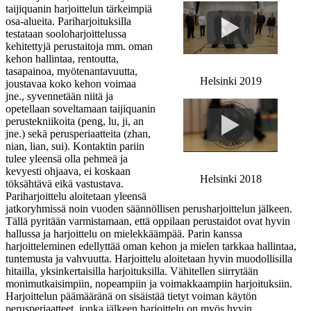
taijiquanin harjoittelun tärkeimpiä
osa-alueita. Pariharjoituksilla
testataan sooloharjoittelussa
kehitettyjä perustaitoja mm. oman
kehon hallintaa, rentoutta,
tasapainoa, myötenantavuutta,
Helsinki 2019
joustavaa koko kehon voimaa
jne., syvennetään niitä ja
opetellaan soveltamaan taijiquanin
perustekniikoita (peng, lu, ji, an
jne.) sekä perusperiaatteita (zhan,
nian, lian, sui). Kontaktin pariin
tulee yleensä olla pehmeä ja
kevyesti ohjaava, ei koskaan
Helsinki 2018
töksähtävä eikä vastustava.
Pariharjoittelu aloitetaan yleensä
jatkoryhmissä noin vuoden säännöllisen perusharjoittelun jälkeen.
Tällä pyritään varmistamaan, että oppilaan perustaidot ovat hyvin
hallussa ja harjoittelu on mielekkäämpää. Parin kanssa
harjoitteleminen edellyttää oman kehon ja mielen tarkkaa hallintaa,
tuntemusta ja vahvuutta. Harjoittelu aloitetaan hyvin muodollisilla
hitailla, yksinkertaisilla harjoituksilla. Vähitellen siirrytään
monimutkaisimpiin, nopeampiin ja voimakkaampiin harjoituksiin.
Harjoittelun päämääränä on sisäistää tietyt voiman käytön
perusperiaatteet, jonka jälkeen harjoittelu on myös hyvin