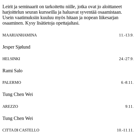
Leirit ja seminaarit on tarkoitettu niille, jotka ovat jo aloittaneet
harjoittelun seuran kursseilla ja haluavat syventää osaamistaan.
Usein vaatimuksiin kuuluu myös hitaan ja nopean liikesarjan
osaaminen. Kysy lisätietoja opettajaltasi.
MAARIANHAMINA
11.-13.9.
Jesper Sjølund
HELSINKI
24.-27.9.
Rami Salo
PALERMO
6.-8.11.
Tung Chen Wei
AREZZO
9.11.
Tung Chen Wei
CITTA DI CASTELLO
10.-11.11.