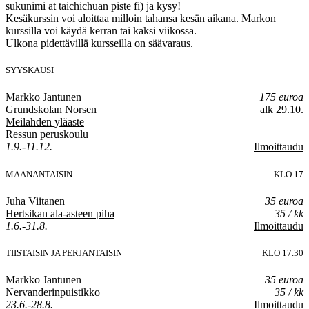
sukunimi at taichichuan piste fi) ja kysy!
Kesäkurssin voi aloittaa milloin tahansa kesän aikana. Markon
kurssilla voi käydä kerran tai kaksi viikossa.
Ulkona pidettävillä kursseilla on säävaraus.
SYYSKAUSI
Markko Jantunen
175 euroa
Grundskolan Norsen
alk 29.10.
Meilahden yläaste
Ressun peruskoulu
1.9.-11.12.
Ilmoittaudu
MAANANTAISIN
KLO 17
Juha Viitanen
35 euroa
Hertsikan ala-asteen piha
35 / kk
1.6.-31.8.
Ilmoittaudu
TIISTAISIN JA PERJANTAISIN
KLO 17.30
Markko Jantunen
35 euroa
Nervanderinpuistikko
35 / kk
23.6.-28.8.
Ilmoittaudu