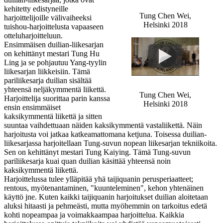
kehitetty edistyneille
Tung Chen Wei,
harjoittelijoille välivaiheeksi
Helsinki 2018
tuishou-harjoittelusta vapaaseen
otteluharjoitteluun.
Ensimmäisen duilian-liikesarjan
on kehittänyt mestari Tung Hu
Ling ja se pohjautuu Yang-tyylin
liikesarjan liikkeisiin. Tämä
pariliikesarja duilian sisältää
yhteensä neljäkymmentä liikettä.
Tung Chen Wei,
Harjoittelija suorittaa parin kanssa
Helsinki 2018
ensin ensimmäiset
kaksikymmentä liikettä ja sitten
suuntaa vaihdettuaan näiden kaksikymmentä vastaliikettä. Näin
harjoitusta voi jatkaa katkeamattomana ketjuna. Toisessa duilian-
liikesarjassa harjoitellaan Tung-suvun nopean liikesarjan tekniikoita.
Sen on kehittänyt mestari Tung Kaiying. Tämä Tung-suvun
pariliikesarja kuai quan duilian käsittää yhteensä noin
kaksikymmentä liikettä.
Harjoittelussa tulee ylläpitää yhä taijiquanin perusperiaatteet;
rentous, myötenantaminen, "kuunteleminen", kehon yhtenäinen
käyttö jne. Kuten kaikki taijiquanin harjoitukset duilian aloitetaan
aluksi hitaasti ja pehmeästi, mutta myöhemmin on tarkoitus edetä
kohti nopeampaa ja voimakkaampaa harjoittelua. Kaikkia