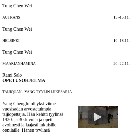
Tung Chen Wei
AUTRANS
13.-15.11.
Tung Chen Wei
HELSINKI
16.-18.11.
Tung Chen Wei
MAARIANHAMINA
20.-22.11.
Rami Salo
OPETUSOHJELMA
TAIJIQUAN - YANG-TYYLIN LIIKESARJA
Yang Chengfu oli yksi viime
vuosisadan arvostetuimpia
taijiopettajia. Hän kehitti tyylinsä
1920- ja 30-luvulla ja opetti
avoimesti ja laajasti lukuisille
oppilaille. Hänen tyylinsä