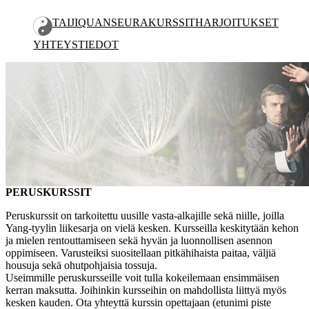
TAIJIQUAN
SEURA
KURSSIT
HARJOITUKSET
YHTEYSTIEDOT
PERUSKURSSIT
JATKOKURSSIT
LEIRIT JA SEMINAARIT
OPETUSOHJELMA
PERUSKURSSIT
Peruskurssit on tarkoitettu uusille vasta-alkajille sekä niille, joilla
Yang-tyylin liikesarja on vielä kesken. Kursseilla keskitytään kehon
ja mielen rentouttamiseen sekä hyvän ja luonnollisen asennon
oppimiseen. Varusteiksi suositellaan pitkähihaista paitaa, väljiä
housuja sekä ohutpohjaisia tossuja.
Useimmille peruskursseille voit tulla kokeilemaan ensimmäisen
kerran maksutta. Joihinkin kursseihin on mahdollista liittyä myös
kesken kauden. Ota yhteyttä kurssin opettajaan (etunimi piste