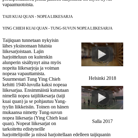
vapaamuotoista.
TAIJI KUAI QUAN - NOPEA LIIKESARJA
YING CHIEH KUAI QUAN - TUNG-SUVUN NOPEA LIIKESARJA
Taijiquan tunnetaan nykyisin
lähes yksinomaan hitaista
liikesarjoistaan. Lajin
harjoitteluun on kuitenkin
alunperin sisältynyt aina myös
nopeita liikesarjoja ja voiman
nopeaa vapauttamista.
Helsinki 2018
Suurmestari Tung Ying Chieh
kehitti 1940-luvulla kaksi nopeaa
liikesarjaa. Ensimmäistä kutsutaan
nimellä nopea taijiliikesarja (taiji
kuai quan) ja se pohjautuu Yang-
tyylin liikkeisiin. Toinen on hänen
mukaansa nimetty Tung-suvun
nopea liikesarja (Ying Chieh kuai
Salla 2017
quan). Nopeat liikesarjat on
tarkoitettu edistyneille
harjoittelijoille ja niissä harjoitellaan edelleen taijiquanin