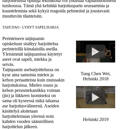
harjoittelussa opittuja tekniikoita voi yhdistää vapaamuotoisesti
tuishoussa. Tämä yhä kehittää harjoitusparin seuraamista ja
kuuntelemista sekä kykyä reagoida pehmeästi ja joustavasti
muuttuviin tilanteisiin.
TAIJI DAO - LYHYT SAPELISARJA
Perinteiseen taijiquanin
opiskeluun sisältyy harjoittelua
perinteisillä kiinalaisilla aseilla.
Yleisimmät taijiquanissa käytetyt
aseet ovat sapeli, miekka ja
seiväs.
Taijiquanin aseharjoittelussa on
Tung Chen Wei,
kyse aina samoista mielen ja
Helsinki 2018
kehon periaatteista kuin muissakin
harjoituksissa. Mielen osuus ja
kehon perusmekaniikka voiman
(jin) ja liikkeen luomiseksi on
sama oli kyseessä mikä tahansa
ase harjoitusvälineenä. Aseiden
käsittelyä aloitetaan
harjoittelemaan yleensä noin
Helsinki 2019
kahden vuoden säännöllisen
harjoittelun jälkeen.