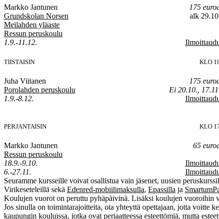
Markko Jantunen
175 euro
Grundskolan Norsen
alk 29.10
Meilahden yläaste
Ressun peruskoulu
1.9.-11.12.
Ilmoittaud
TIISTAISIN
KLO 1
Juha Viitanen
175 euro
Porolahden peruskoulu
Ei 20.10., 17.11
1.9.-8.12.
Ilmoittaud
PERJANTAISIN
KLO 1
Markko Jantunen
65 euro
Ressun peruskoulu
18.9.-9.10.
Ilmoittaud
6.-27.11.
Ilmoittaud
Seuramme kursseille voivat osallistua vain jäsenet, uusien peruskurss
Virikeseteleillä sekä
Edenred-mobiilimaksulla
,
Epassilla
ja
SmartumPa
Koulujen vuorot on peruttu pyhäpäivinä. Lisäksi koulujen vuoroihin voi 
Jos sinulla on toimintarajoitteita, ota yhteyttä opettajaan, jotta voitte
kaupungin kouluissa, jotka ovat periaatteessa esteettömiä, mutta estee