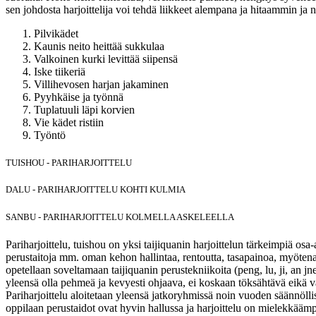
sen johdosta harjoittelija voi tehdä liikkeet alempana ja hitaammin ja 
Pilvikädet
Kaunis neito heittää sukkulaa
Valkoinen kurki levittää siipensä
Iske tiikeriä
Villihevosen harjan jakaminen
Pyyhkäise ja työnnä
Tuplatuuli läpi korvien
Vie kädet ristiin
Työntö
TUISHOU - PARIHARJOITTELU
DALU - PARIHARJOITTELU KOHTI KULMIA
SANBU - PARIHARJOITTELU KOLMELLA ASKELEELLA
Pariharjoittelu, tuishou on yksi taijiquanin harjoittelun tärkeimpiä osa-a
perustaitoja mm. oman kehon hallintaa, rentoutta, tasapainoa, myöten
opetellaan soveltamaan taijiquanin perustekniikoita (peng, lu, ji, an jne
yleensä olla pehmeä ja kevyesti ohjaava, ei koskaan töksähtävä eikä v
Pariharjoittelu aloitetaan yleensä jatkoryhmissä noin vuoden säännölli
oppilaan perustaidot ovat hyvin hallussa ja harjoittelu on mielekkääm