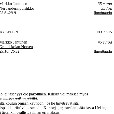
Markko Jantunen
35 euroa
Nervanderinpuistikko
35 / kk
23.6.-28.8.
Ilmoittaudu
TORSTAISIN
KLO 16.15
Markko Jantunen
45 euroa
Grundskolan Norsen
29.10.-26.11.
Ilmoittaudu
ho, ei jäsenyys ole pakollinen. Kurssit voi maksaa myös
kin
maksa paikan päällä
.
ltä koulun omaan käyttöön, jos he tarvitsevat sitä.
ämispaikka riittävän esteetön. Kursseja järjestetään pääasiassa Helsingin
 tietenkin osallistua ilman eri maksua.