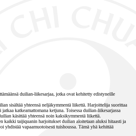
tämäänsä duilian-liikesarjaa, jotka ovat kehitetty edistyneille
ian sisältää yhteensä neljäkymmentä liikettä. Harjoittelija suorittaa
i jatkaa katkeamattomana ketjuna. Toisessa duilian-liikesarjassa
uilian käsittää yhteensä noin kaksikymmentä liikettä.
aikki taijiquanin harjoitukset duilian aloitetaan aluksi hitaasti ja
voi yhdistää vapaamuotoisesti tuishoussa. Tämä yhä kehittää