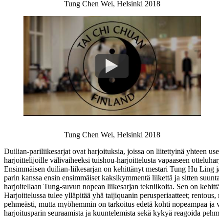
Tung Chen Wei, Helsinki 2018
Tung Chen Wei, Helsinki 2018
Duilian-pariliikesarjat ovat harjoituksia, joissa on liitettyinä yhteen 
harjoittelijoille välivaiheeksi tuishou-harjoittelusta vapaaseen otteluhar
Ensimmäisen duilian-liikesarjan on kehittänyt mestari Tung Hu Ling ja s
parin kanssa ensin ensimmäiset kaksikymmentä liikettä ja sitten suunt
harjoitellaan Tung-suvun nopean liikesarjan tekniikoita. Sen on kehit
Harjoittelussa tulee ylläpitää yhä taijiquanin perusperiaatteet; rentou
pehmeästi, mutta myöhemmin on tarkoitus edetä kohti nopeampaa ja voi
harjoitusparin seuraamista ja kuuntelemista sekä kykyä reagoida pehmeäs