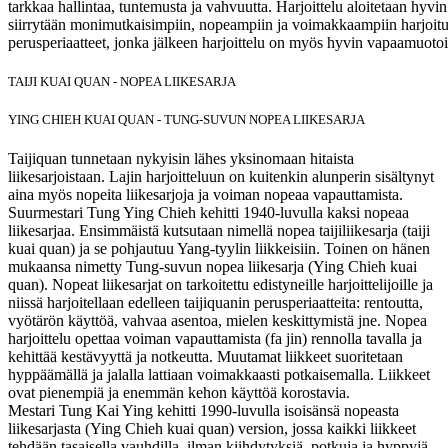
tarkkaa hallintaa, tuntemusta ja vahvuutta. Harjoittelu aloitetaan hyvin m
siirrytään monimutkaisimpiin, nopeampiin ja voimakkaampiin harjoituk
perusperiaatteet, jonka jälkeen harjoittelu on myös hyvin vapaamuotoi
TAIJI KUAI QUAN - NOPEA LIIKESARJA
YING CHIEH KUAI QUAN - TUNG-SUVUN NOPEA LIIKESARJA
Taijiquan tunnetaan nykyisin lähes yksinomaan hitaista
liikesarjoistaan. Lajin harjoitteluun on kuitenkin alunperin sisältynyt
aina myös nopeita liikesarjoja ja voiman nopeaa vapauttamista.
Suurmestari Tung Ying Chieh kehitti 1940-luvulla kaksi nopeaa
liikesarjaa. Ensimmäistä kutsutaan nimellä nopea taijiliikesarja (taiji
kuai quan) ja se pohjautuu Yang-tyylin liikkeisiin. Toinen on hänen
mukaansa nimetty Tung-suvun nopea liikesarja (Ying Chieh kuai
quan). Nopeat liikesarjat on tarkoitettu edistyneille harjoittelijoille ja
niissä harjoitellaan edelleen taijiquanin perusperiaatteita: rentoutta,
vyötärön käyttöä, vahvaa asentoa, mielen keskittymistä jne. Nopea
harjoittelu opettaa voiman vapauttamista (fa jin) rennolla tavalla ja
kehittää kestävyyttä ja notkeutta. Muutamat liikkeet suoritetaan
hyppäämällä ja jalalla lattiaan voimakkaasti potkaisemalla. Liikkeet
ovat pienempiä ja enemmän kehon käyttöä korostavia.
Mestari Tung Kai Ying kehitti 1990-luvulla isoisänsä nopeasta
liikesarjasta (Ying Chieh kuai quan) version, jossa kaikki liikkeet
tehdään tasaisella vauhdilla, ilman kiihdytyksiä, potkuja ja hyppyjä.