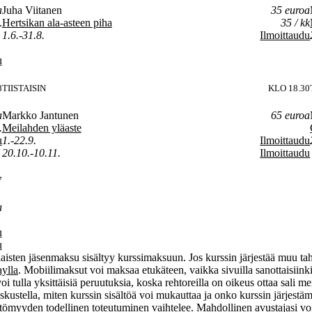
a
Juha Viitanen
35 euroa
.
Hertsikan ala-asteen piha
35 / kk
1.6.-31.8.
Ilmoittaudu
u
8
TIISTAISIN
KLO 18.30
a
Markko Jantunen
65 euroa
.
Meilahden yläaste
u
1.-22.9.
Ilmoittaudu
20.10.-10.11.
Ilmoittaudu
7
a
u
u
ilaisten jäsenmaksu sisältyy kurssimaksuun. Jos kurssin järjestää muu ta
ylla
. Mobiilimaksut voi maksaa etukäteen, vaikka sivuilla sanottaisiin
tulla yksittäisiä peruutuksia, koska rehtoreilla on oikeus ottaa sali mei
 keskustella, miten kurssin sisältöä voi mukauttaa ja onko kurssin järjest
ttömyyden todellinen toteutuminen vaihtelee. Mahdollinen avustajasi voi