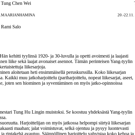
Tung Chen Wei
.
MAARIANHAMINA
20.-22.11.
Rami Salo
n kehitti tyylinsä 1920- ja 30-luvulla ja opetti avoimesti ja laajasti
inen liike sekä laajat avonaiset asennot. Tämän perinteisen Yang-tyylin
rtaistettuja liikesarjoja.
inen aloitetaan heti ensimmäisellä peruskurssilla. Koko liikesarjan
 Kaikki muu jatkoharjoittelu (pariharjoittelu, nopeat liikesarjat, aseet,
eille, joten sen hiominen ja syventäminen on myös jatko-opinnoissa
 mestari Tung Hu Lingin muistoksi. Se koostuu yhdeksästä Yang-tyylin
ssa.
oruutta. Harjoittelijan on myös jatkossa helpompi siirtyä liikesarjan
 vakaasti maahan; jalat voimistuvat, selkä ojentuu ja pysyy luontevasti
ja rintakehä avautuu. Säännöllinen harjoittelu vahvistaa koko kehoa ja