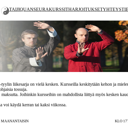
TAIJIQUAN
SEURA
KURSSIT
HARJOITUKSET
YHTEYSTI
 Yang-tyylin liikesarja on vielä kesken. Kursseilla keskitytään kehon ja m
hjaisia tossuja.
maksutta. Joihinkin kursseihin on mahdollista liittyä myös kesken kaude
a voi käydä kerran tai kaksi viikossa.
MAANANTAISIN
KLO 17