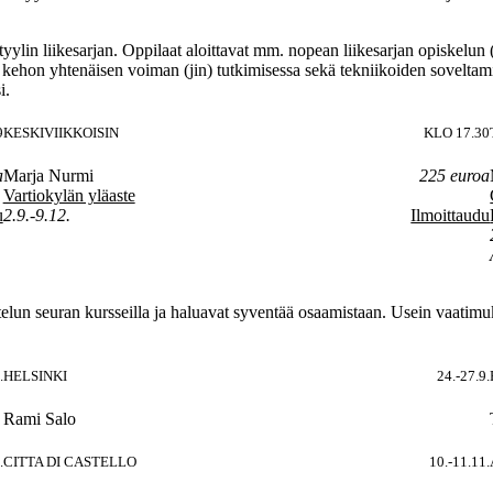
tyylin liikesarjan. Oppilaat aloittavat mm. nopean liikesarjan opiskelun (
on kehon yhtenäisen voiman (jin) tutkimisessa sekä tekniikoiden soveltami
i.
9
KESKIVIIKKOISIN
KLO 17.30
a
Marja Nurmi
225 euroa
Vartiokylän yläaste
u
2.9.-9.12.
Ilmoittaudu
arjoittelun seuran kursseilla ja haluavat syventää osaamistaan. Usein vaa
.
HELSINKI
24.-27.9.
Rami Salo
.
CITTA DI CASTELLO
10.-11.11.