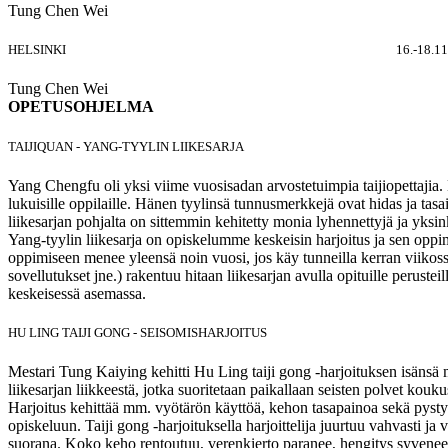
Tung Chen Wei
HELSINKI
16.-18.11
Tung Chen Wei
OPETUSOHJELMA
TAIJIQUAN - YANG-TYYLIN LIIKESARJA
Yang Chengfu oli yksi viime vuosisadan arvostetuimpia taijiopettajia. Hä
lukuisille oppilaille. Hänen tyylinsä tunnusmerkkejä ovat hidas ja tasa
liikesarjan pohjalta on sittemmin kehitetty monia lyhennettyjä ja yksinke
Yang-tyylin liikesarja on opiskelumme keskeisin harjoitus ja sen oppim
oppimiseen menee yleensä noin vuosi, jos käy tunneilla kerran viikossa.
sovellutukset jne.) rakentuu hitaan liikesarjan avulla opituille perust
keskeisessä asemassa.
HU LING TAIJI GONG - SEISOMISHARJOITUS
Mestari Tung Kaiying kehitti Hu Ling taiji gong -harjoituksen isänsä
liikesarjan liikkeestä, jotka suoritetaan paikallaan seisten polvet kouku
Harjoitus kehittää mm. vyötärön käyttöä, kehon tasapainoa sekä pystysu
opiskeluun. Taiji gong -harjoituksella harjoittelija juurtuu vahvasti ja
suorana. Koko keho rentoutuu, verenkierto paranee, hengitys syvenee 