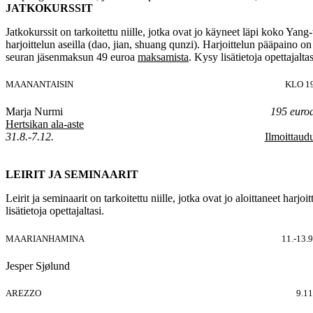
JATKOKURSSIT
Jatkokurssit on tarkoitettu niille, jotka ovat jo käyneet läpi koko Yang-
harjoittelun aseilla (dao, jian, shuang qunzi). Harjoittelun pääpaino 
seuran jäsenmaksun 49 euroa
maksamista
. Kysy lisätietoja opettajaltas
MAANANTAISIN
KLO 1
Marja Nurmi
195 euro
Hertsikan ala-aste
31.8.-7.12.
Ilmoittaud
LEIRIT JA SEMINAARIT
Leirit ja seminaarit on tarkoitettu niille, jotka ovat jo aloittaneet h
lisätietoja opettajaltasi.
MAARIANHAMINA
11.-13.9
Jesper Sjølund
AREZZO
9.11