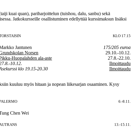
taiji kuai quan), pariharjoittelun (tuishou, dalu, sanbu) sekä
sessa. Jatkokursseille osallistuminen edellyttää kurssimaksun lisäksi
TORSTAISIN
KLO 17.15
Markko Jantunen
175/205 euroa
Grundskolan Norsen
29.10.-10.12.
Pikku-Huopalahden ala-aste
27.8.-22.10.
27.8.-10.12.
Ilmoittaudu
Asekurssi klo 19.15-20.30
Ilmoittaudu
timuksiin kuuluu myös hitaan ja nopean liikesarjan osaaminen. Kysy
PALERMO
6.-8.11.
Tung Chen Wei
AUTRANS
13.-15.11.