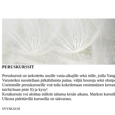
PERUSKURSSIT
Peruskurssit on tarkoitettu uusille vasta-alkajille sekä niille, joilla
Varusteiksi suositellaan pitkähihaista paitaa, väljiä housuja sekä ohutpo
Useimmille peruskursseille voit tulla kokeilemaan ensimmäisen kerran 
taichichuan piste fi) ja kysy!
Kesäkurssin voi aloittaa milloin tahansa kesän aikana. Markon kurssill
Ulkona pidettävillä kursseilla on säävaraus.
SYYSKAUSI