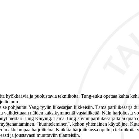
useita hyökkääviä ja puolustavia tekniikoita. Tung-suku opettaa kahta kehit
joitteluun.
e pohjautuu Yang-tyylin liikesarjan liikkeisiin. Tämä pariliikesarja duil
aa vaihdettuaan näiden kaksikymmentä vastaliikettä. Näin harjoitusta vo
tänyt mestari Tung Kaiying. Tämä Tung-suvun pariliikesarja kuai quan d
s, myötenantaminen, "kuunteleminen", kehon yhtenäinen käyttö jne. Kuten k
makkaampaa harjoittelua. Kaikkia harjoittelussa opittuja tekniikoita 
ti ja joustavasti muuttuviin tilanteisiin.