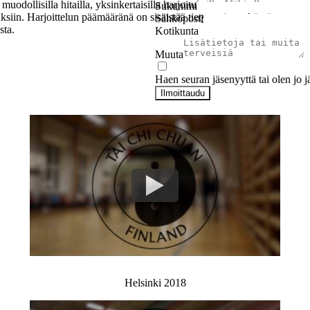
uodollisilla hitailla, yksinkertaisilla harjoituksilla. Vähitellen
Sukunimi
siin. Harjoittelun päämääränä on sisäistää tietyt voiman käytön
Sähköposti
sta.
Kotikunta
Muuta
Haen seuran jäsenyyttä tai olen jo j
Ilmoittaudu
Helsinki 2018