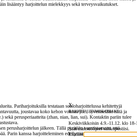
näin lisääntyy harjoittelun mielekkyys sekä terveysvaikutukset.
lueita. Pariharjoituksilla testataan sooloharjoittelussa kehitettyjä
ILMOITTAUTUMISLOMAKE
antavuutta, joustavaa koko kehon voimaa jne., syvennetään niitä ja
.) sekä perusperiaatteita (zhan, nian, lian, sui). Kontaktin pariin tulee
astustava.
Keskiviikkoisin 4.9.-11.12. klo 18-
sen perusharjoittelun jälkeen. Tällä pyritään varmistamaan, että
Saat maksuohjeet sähköpostiisi.
pää. Parin kanssa harjoitteleminen edellyttää oman kehon ja mielen
Etunimi