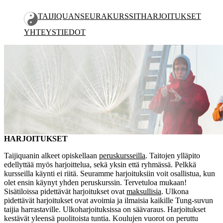
TAIJIQUAN
SEURA
KURSSIT
HARJOITUKSET
YHTEYSTIEDOT
HARJOITUKSET
KESÄ 2026
HARJOITUKSET
Taijiquanin alkeet opiskellaan
peruskursseilla
. Taitojen ylläpito
edellyttää myös harjoittelua, sekä yksin että ryhmässä. Pelkkä
kursseilla käynti ei riitä. Seuramme harjoituksiin voit osallistua, kun
olet ensin käynyt yhden peruskurssin. Tervetuloa mukaan!
Sisätiloissa pidettävät harjoitukset ovat
maksullisia
. Ulkona
pidettävät harjoitukset ovat avoimia ja ilmaisia kaikille Tung-suvun
taijia harrastaville. Ulkoharjoituksissa on säävaraus. Harjoitukset
kestävät yleensä puolitoista tuntia. Koulujen vuorot on peruttu