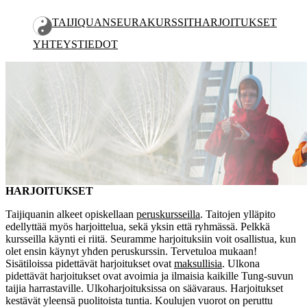
TAIJIQUAN
SEURA
KURSSIT
HARJOITUKSET
YHTEYSTIEDOT
HARJOITUKSET
KESÄ 2026
HARJOITUKSET
Taijiquanin alkeet opiskellaan
peruskursseilla
. Taitojen ylläpito
edellyttää myös harjoittelua, sekä yksin että ryhmässä. Pelkkä
kursseilla käynti ei riitä. Seuramme harjoituksiin voit osallistua, kun
olet ensin käynyt yhden peruskurssin. Tervetuloa mukaan!
Sisätiloissa pidettävät harjoitukset ovat
maksullisia
. Ulkona
pidettävät harjoitukset ovat avoimia ja ilmaisia kaikille Tung-suvun
taijia harrastaville. Ulkoharjoituksissa on säävaraus. Harjoitukset
kestävät yleensä puolitoista tuntia. Koulujen vuorot on peruttu