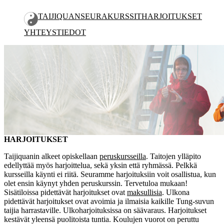
TAIJIQUAN
SEURA
KURSSIT
HARJOITUKSET
YHTEYSTIEDOT
HARJOITUKSET
KESÄ 2026
HARJOITUKSET
Taijiquanin alkeet opiskellaan
peruskursseilla
. Taitojen ylläpito
edellyttää myös harjoittelua, sekä yksin että ryhmässä. Pelkkä
kursseilla käynti ei riitä. Seuramme harjoituksiin voit osallistua, kun
olet ensin käynyt yhden peruskurssin. Tervetuloa mukaan!
Sisätiloissa pidettävät harjoitukset ovat
maksullisia
. Ulkona
pidettävät harjoitukset ovat avoimia ja ilmaisia kaikille Tung-suvun
taijia harrastaville. Ulkoharjoituksissa on säävaraus. Harjoitukset
kestävät yleensä puolitoista tuntia. Koulujen vuorot on peruttu